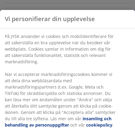
Varunummer: 6892242
Specifikationer
Betyg
(
11
)
Vi personifierar din upplevelse
Leverans
På JYSK använder vi cookies och mobilidentifierare för att säkers
en bra upplevelse när du besöker vår webbplats. Cookies samlar
information om dig för att säkerställa funktionalitet, statistik och