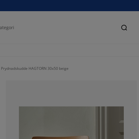
Sök
Prydnadskudde HAGTORN 30x50 beige
82.27848101265
7.172995780590