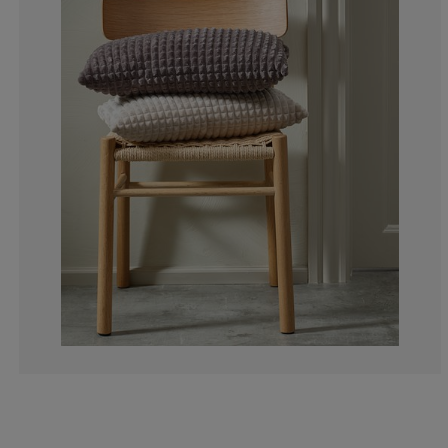
5.063291139240
1.687763713080
3.79746835443