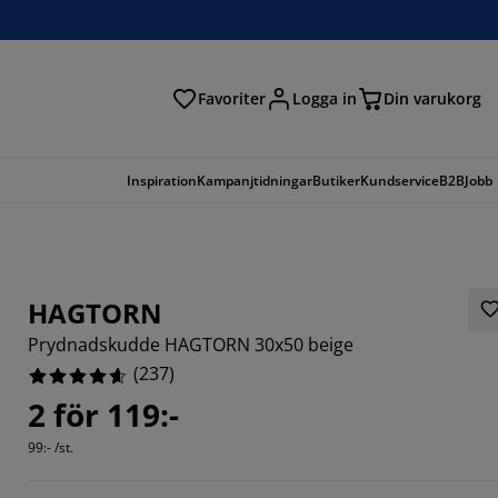
Favoriter
Logga in
Din varukorg
Inspiration
Kampanjtidningar
Butiker
Kundservice
B2B
Jobb
HAGTORN
Prydnadskudde HAGTORN 30x50 beige
(
237
)
2 för 119:-
823%
99:- /st.
717%