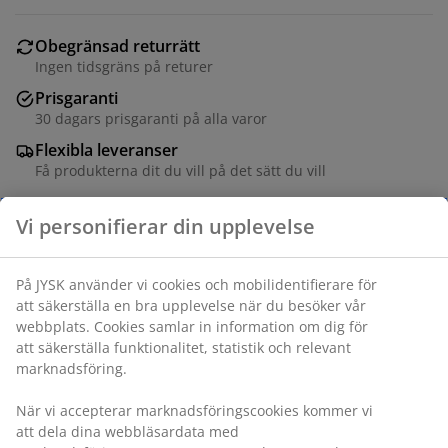
Obegränsad returrätt
Ingen tidsgräns på returer
Prisgaranti
30 dagars prisgaranti på alla varor
Flexibla leveranser
Få produkterna dit du vill på det sätt du vill
Varunummer: 6885742
Specifikationer
Betyg