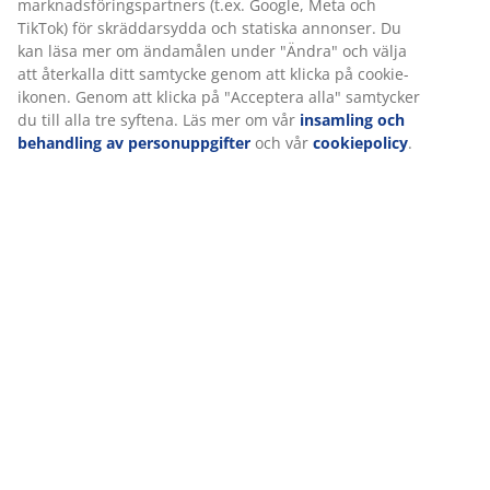
(
151
)
Leverans
Vi personifierar din upplevelse
På JYSK använder vi cookies och mobilidentifierare för att säkers
en bra upplevelse när du besöker vår webbplats. Cookies samlar
information om dig för att säkerställa funktionalitet, statistik och
relevant marknadsföring.
När vi accepterar marknadsföringscookies kommer vi att dela d
webbläsardata med marknadsföringspartners (t.ex. Google, Met
och TikTok) för skräddarsydda och statiska annonser. Du kan läs
mer om ändamålen under "Ändra" och välja att återkalla ditt
samtycke genom att klicka på cookie-ikonen. Genom att klicka på
"Acceptera alla" samtycker du till alla tre syftena. Läs mer om vå
insamling och behandling av personuppgifter
och vår
cookiepo