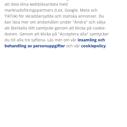
Betyg
(
4
)
Leverans