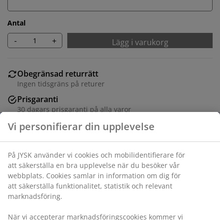
Antal
-
+
Lägg i varukorg
Obegränsad returrätt
Ingen tidsgräns på returer
Prisgaranti
30 dagars prisgaranti på alla varor
Flexibla leveranser
Få produkterna dit du vill på det sätt du vill
Varunummer: 6879066
Specifikationer