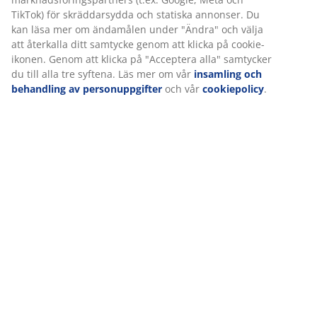
Leverans
Vi personifierar din upplevelse
På JYSK använder vi cookies och mobilidentifierare för att säkers
upplevelse när du besöker vår webbplats. Cookies samlar in inf
om dig för att säkerställa funktionalitet, statistik och relevant
marknadsföring.
När vi accepterar marknadsföringscookies kommer vi att dela d
webbläsardata med marknadsföringspartners (t.ex. Google, Met
TikTok) för skräddarsydda och statiska annonser. Du kan läsa m