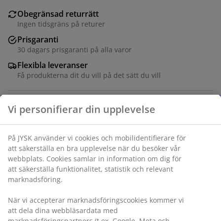
Obegränsad returrätt
Ingen tidsgräns på returer
Prisgaranti
30 dagars prisgaranti på alla varor
Flexibla leveranser
Få produkterna dit du vill på det sätt du vill
Varunummer: 6882444
Specifikationer
Betyg
(
28
)