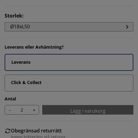
Storlek
:
Ø18xL50
Leverans eller Avhämtning?
Leverans
Click & Collect
Antal
-
+
Lägg i varukorg
Obegränsad returrätt
Ingen tidsgräns på returer