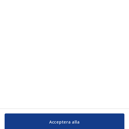
Kategorier
Kategorier
Kundservice
Kundservice
JYSK
JYSK
Kontakta oss
Följ JYSK
Acceptera alla