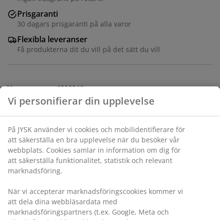
Prisgaranti
30 dagars prisgaranti på alla varor
Flexibla leveranser
Få produkterna dit du vill på det sätt du vill
Varunummer: 6898312
Vi personifierar din upplevelse
På JYSK använder vi cookies och mobilidentifierare för
Specifikationer
att säkerställa en bra upplevelse när du besöker vår
webbplats. Cookies samlar in information om dig för
att säkerställa funktionalitet, statistik och relevant
Betyg
marknadsföring.
(
0
)
När vi accepterar marknadsföringscookies kommer vi
att dela dina webbläsardata med
marknadsföringspartners (t.ex. Google, Meta och