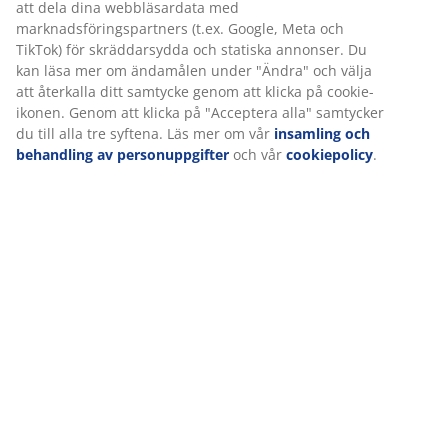
att dela dina webbläsardata med
marknadsföringspartners (t.ex. Google, Meta och
TikTok) för skräddarsydda och statiska annonser. Du
Betyg
kan läsa mer om ändamålen under "Ändra" och välja
(
10
)
att återkalla ditt samtycke genom att klicka på cookie-
ikonen. Genom att klicka på "Acceptera alla" samtycker
du till alla tre syftena. Läs mer om vår
insamling och
behandling av personuppgifter
och vår
cookiepolicy
.
Leverans