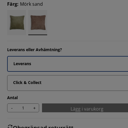
Färg
:
Mörk sand
3333%
3333%
Leverans eller Avhämtning?
Leverans
Click & Collect
Antal
-
+
Lägg i varukorg
Obegränsad returrätt