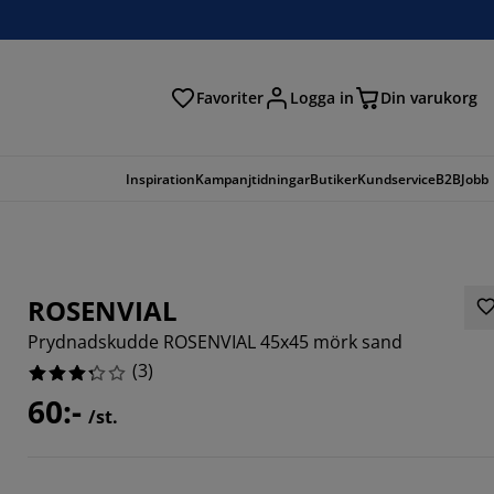
Favoriter
Logga in
Din varukorg
Inspiration
Kampanjtidningar
Butiker
Kundservice
B2B
Jobb
ROSENVIAL
Prydnadskudde ROSENVIAL 45x45 mörk sand
(
3
)
60:-
/st.
3333%