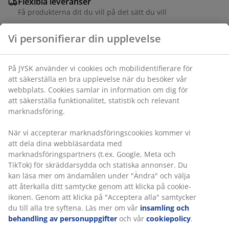
Flexibla leveranser
Få produkterna dit du vill på det sätt du vill
Varunummer: 6895144
Vi personifierar din upplevelse
På JYSK använder vi cookies och mobilidentifierare för att
Specifikationer
säkerställa en bra upplevelse när du besöker vår
webbplats. Cookies samlar in information om dig för att
säkerställa funktionalitet, statistik och relevant
marknadsföring.
Betyg
(
1
)
När vi accepterar marknadsföringscookies kommer vi att
dela dina webbläsardata med marknadsföringspartners
(t.ex. Google, Meta och TikTok) för skräddarsydda och
statiska annonser. Du kan läsa mer om ändamålen under
Leverans
"Ändra" och välja att återkalla ditt samtycke genom att
klicka på cookie-ikonen. Genom att klicka på "Acceptera
alla" samtycker du till alla tre syftena. Läs mer om vår