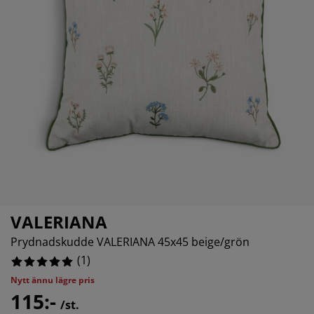
öbelvård
tebelysning
sektsnät
akan
äddmadrasser
lysning
nsterfilm
amping
arderober
adrasskydd
shållsartiklar
rdinstänger och tillbehör
ovrumsmöbler
ängramar
arnrum
tillbehör och sytråd
ängbotten med förvaring
ätt och stryk
ängbottnar
usdjur
arnmadrasser
arnsängar
VALERIANA
Prydnadskudde VALERIANA 45x45 beige/grön
(
1
)
Nytt ännu lägre pris
115:-
/st.