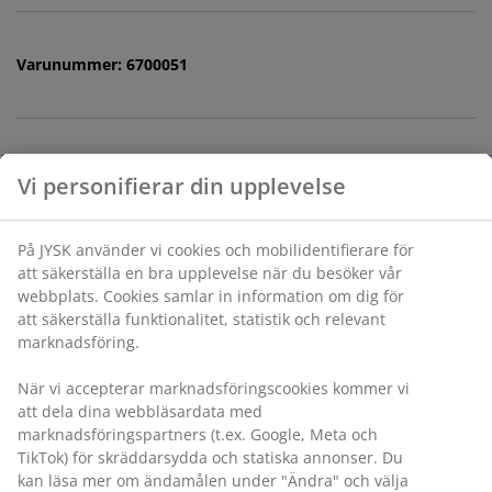
Varunummer: 6700051
Specifikationer
Vi personifierar din upplevelse
Betyg
På JYSK använder vi cookies och mobilidentifierare för
att säkerställa en bra upplevelse när du besöker vår
(
0
)
webbplats. Cookies samlar in information om dig för
att säkerställa funktionalitet, statistik och relevant
marknadsföring.
Leverans
När vi accepterar marknadsföringscookies kommer vi
att dela dina webbläsardata med
marknadsföringspartners (t.ex. Google, Meta och
TikTok) för skräddarsydda och statiska annonser. Du
kan läsa mer om ändamålen under "Ändra" och välja