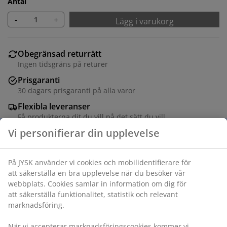
Antal
-
+
Lägg i varukorg
Obegränsad returrätt
Ingen tidsgräns på returer
Prisgaranti
30 dagars prisgaranti på alla varor
Flexibla leveranser
Få produkterna dit du vill på det sätt du vill
Massivt trä. B72 x H162 x D3 cm
Varunummer: 3805075
Monteringsanvisning