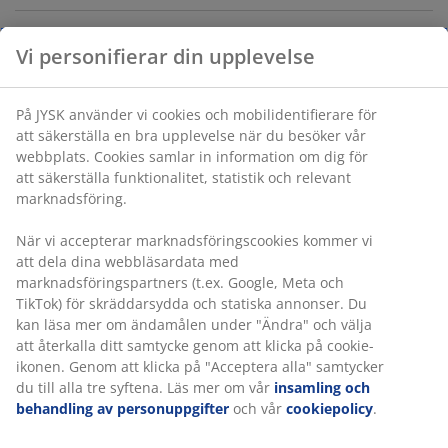
Vi personifierar din upplevelse
Varunummer: 6893700
På JYSK använder vi cookies och mobilidentifierare för
att säkerställa en bra upplevelse när du besöker vår
Specifikationer
webbplats. Cookies samlar in information om dig för
att säkerställa funktionalitet, statistik och relevant
marknadsföring.
Betyg
När vi accepterar marknadsföringscookies kommer vi
(
5
)
att dela dina webbläsardata med
marknadsföringspartners (t.ex. Google, Meta och
TikTok) för skräddarsydda och statiska annonser. Du
kan läsa mer om ändamålen under "Ändra" och välja
Leverans
att återkalla ditt samtycke genom att klicka på cookie-
ikonen. Genom att klicka på "Acceptera alla" samtycker
du till alla tre syftena. Läs mer om vår
insamling och
behandling av personuppgifter
och vår
cookiepolicy
.