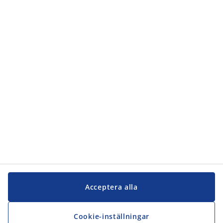
Kategorier
Kundservice
Kundservice
JYSK
JYSK
Kontakta oss
Följ JYSK
Acceptera alla
Cookie-inställningar