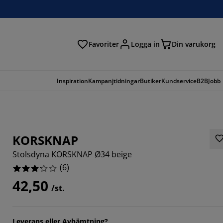
Favoriter
Logga in
Din varukorg
Inspiration
Kampanjtidningar
Butiker
Kundservice
B2B
Jobb
KORSKNAP
Stolsdyna KORSKNAP Ø34 beige
(
6
)
42,50
/st.
Leverans eller Avhämtning?