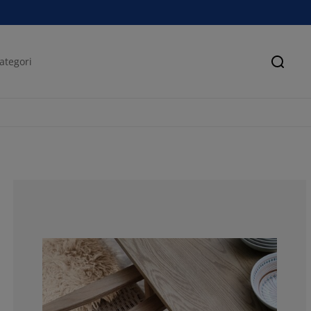
Sök
50%
0%