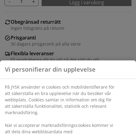
-
+
Lägg i varukorg
Obegränsad returrätt
Ingen tidsgräns på returer
Prisgaranti
30 dagars prisgaranti på alla varor
Flexibla leveranser
Få produkterna dit du vill på det sätt du vill
Varunummer: 6863700
Specifikationer