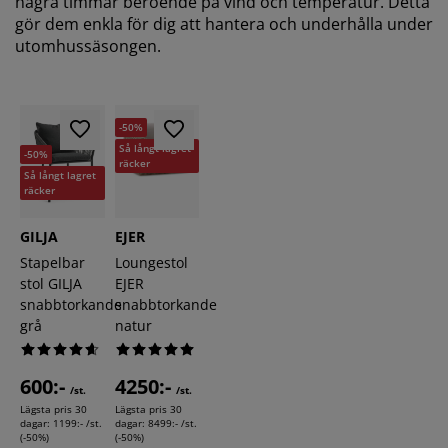
några timmar beroende på vind och temperatur. Detta
gör dem enkla för dig att hantera och underhålla under
utomhussäsongen.
-50%
Så långt lagret
-50%
räcker
Så långt lagret
räcker
GILJA
EJER
Stapelbar
Loungestol
stol GILJA
EJER
snabbtorkande
snabbtorkande
grå
natur
600:-
4250:-
/st.
/st.
Lägsta pris 30
Lägsta pris 30
dagar:
1199:- /st.
dagar:
8499:- /st.
(-50%)
(-50%)