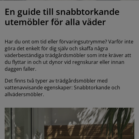
öbelvård
tebelysning
nsektsnät
akan
äddmadrasser
elysning
En guide till snabbtorkande
önsterfilm
amping
arderober
adrasskydd
ushållsartiklar
utemöbler för alla väder
ardinstänger och tillbehör
ovrumsmöbler
ängramar
arnrum
Har du ont om tid eller förvaringsutrymme? Varför inte
ytillbehör och sytråd
ängbotten med förvaring
vätt och stryk
göra det enkelt för dig själv och skaffa några
väderbeständiga trädgårdsmöbler som inte kräver att
du flyttar in och ut dynor vid regnskurar eller innan
ängbottnar
usdjur
daggen faller.
arnmadrasser
Det finns två typer av trädgårdsmöbler med
vattenavvisande egenskaper: Snabbtorkande och
arnsängar
allvädersmöbler.