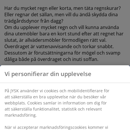
Har du mycket regn eller korta, men täta regnskurar?
Eller regnar det sällan, men vill du ändå skydda dina
trädgårdsdynor från dagg?
Om du upplever mycket regn och vill kunna använda
dina utemöbler bara en kort stund efter att regnet har
slutat, är allvädersmöbler förmodligen rätt val.
Överdraget är vattenavvisande och torkar snabbt.
Dessutom är förutsättningarna för mögel och svamp
dåliga både på överdraget och inuti soffan.
Vi personifierar din upplevelse
På JYSK använder vi cookies och mobilidentifierare för
att säkerställa en bra upplevelse när du besöker vår
webbplats. Cookies samlar in information om dig för
att säkerställa funktionalitet, statistik och relevant
marknadsföring.
När vi accepterar marknadsföringscookies kommer vi