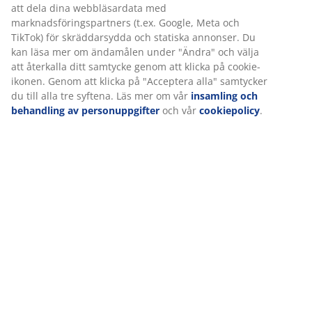
att dela dina webbläsardata med
marknadsföringspartners (t.ex. Google, Meta och
TikTok) för skräddarsydda och statiska annonser. Du
kan läsa mer om ändamålen under "Ändra" och välja
att återkalla ditt samtycke genom att klicka på cookie-
ikonen. Genom att klicka på "Acceptera alla" samtycker
du till alla tre syftena. Läs mer om vår
insamling och
behandling av personuppgifter
och vår
cookiepolicy
.
Om du bara får korta regnskurar eller om du kan ta
med dina trädgårdsdynor in för att skydda dem, är
trädgårdsmöbler i kategorin snabbtorkande något för
dig. Med dynor tillverkade av ett speciellt tyg med ett
gummimembran som förhindrar att vatten sipprar in,
är snabbtorkande trädgårdsmöbler regntåliga.