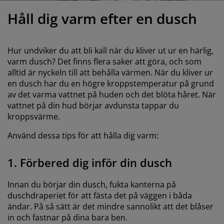
öbelvård
tebelysning
nsektsnät
akan
äddmadrasser
elysning
Håll dig varm efter en dusch
önsterfilm
amping
arderober
adrasskydd
ushållsartiklar
Hur undviker du att bli kall när du kliver ut ur en härlig,
ardinstänger och tillbehör
ovrumsmöbler
ängramar
arnrum
varm dusch? Det finns flera saker att göra, och som
alltid är nyckeln till att behålla värmen. När du kliver ur
ytillbehör och sytråd
ängbotten med förvaring
vätt och stryk
en dusch har du en högre kroppstemperatur på grund
av det varma vattnet på huden och det blöta håret. När
ängbottnar
usdjur
vattnet på din hud börjar avdunsta tappar du
kroppsvärme.
arnmadrasser
Använd dessa tips för att hålla dig varm:
arnsängar
1. Förbered dig inför din dusch
Innan du börjar din dusch, fukta kanterna på
duschdraperiet för att fästa det på väggen i båda
ändar. På så sätt är det mindre sannolikt att det blåser
in och fastnar på dina bara ben.