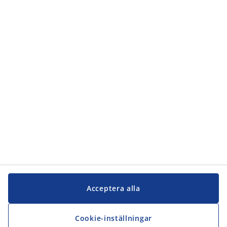
Kategorier
Kundservice
Kundservice
JYSK
JYSK
Kontakta oss
Följ JYSK
Acceptera alla
Cookie-inställningar