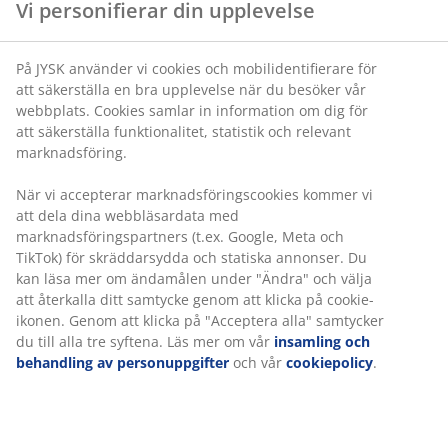
Vi personifierar din upplevelse
3. Använd rätt badlakan
På JYSK använder vi cookies och mobilidentifierare för
att säkerställa en bra upplevelse när du besöker vår
Tjocka, mjuka handdukar ger dig en skön och bekväm
webbplats. Cookies samlar in information om dig för
känsla, de är mer absorberande än tunna och lätta och
att säkerställa funktionalitet, statistik och relevant
kommer att få dig att torka snabbare.
marknadsföring.
Läs vår handduksguide
När vi accepterar marknadsföringscookies kommer vi
att dela dina webbläsardata med
4. Använd torra, varma badlakan
marknadsföringspartners (t.ex. Google, Meta och
TikTok) för skräddarsydda och statiska annonser. Du
kan läsa mer om ändamålen under "Ändra" och välja
Se till att dina badlakan har torkat ordentligt efter din
att återkalla ditt samtycke genom att klicka på cookie-
senaste dusch. Tänk på att ju tyngre handduk, desto
ikonen. Genom att klicka på "Acceptera alla" samtycker
längre tid tar det att torka. Att torka sig med en fuktig
du till alla tre syftena. Läs mer om vår
insamling och
handduk är ingen härlig upplevelse, använd istället en
behandling av personuppgifter
och vår
cookiepolicy
.
torr handduk.
Om det är möjligt, låt dina handdukar hänga på en
handdukstork så att de känns sköna och varma när du