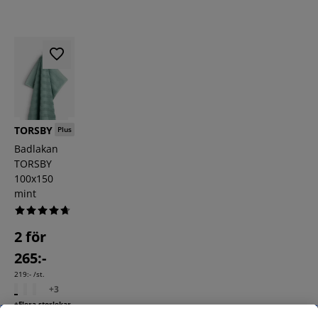
TORSBY
Plus
Badlakan
TORSBY
100x150
mint
2 för
265:-
219:- /st.
+
3
+Flera storlekar