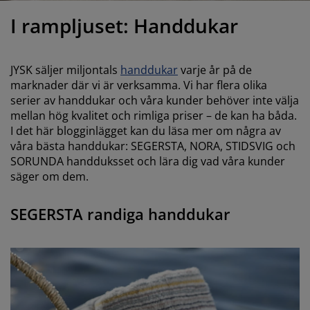
öbelvård
tebelysning
nsektsnät
akan
äddmadrasser
elysning
I rampljuset: Handdukar
önsterfilm
amping
arderober
adrasskydd
ushållsartiklar
JYSK säljer miljontals
handdukar
varje år på de
ardinstänger och tillbehör
ovrumsmöbler
ängramar
arnrum
marknader där vi är verksamma. Vi har flera olika
serier av handdukar och våra kunder behöver inte välja
ytillbehör och sytråd
ängbotten med förvaring
vätt och stryk
mellan hög kvalitet och rimliga priser – de kan ha båda.
I det här blogginlägget kan du läsa mer om några av
ängbottnar
usdjur
våra bästa handdukar: SEGERSTA, NORA, STIDSVIG och
SORUNDA handduksset och lära dig vad våra kunder
arnmadrasser
säger om dem.
arnsängar
SEGERSTA randiga handdukar