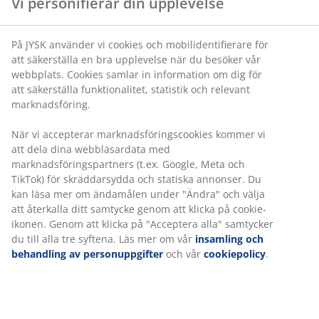
Vi personifierar din upplevelse
NORA
NORA
NORA
NORA
Gold
Gold
Gold
Gold
På JYSK använder vi cookies och mobilidentifierare för
Badhandduk
Badhandduk
Badhandduk
Badhandduk
att säkerställa en bra upplevelse när du besöker vår
NORA
NORA
NORA
NORA
webbplats. Cookies samlar in information om dig för
70x140 vit
70x140 sand
70x140
70x140
att säkerställa funktionalitet, statistik och relevant
dimrosa
dimblå
marknadsföring.
2 för
2 för
När vi accepterar marknadsföringscookies kommer vi
2 för
2 för
249:-
249:-
att dela dina webbläsardata med
249:-
249:-
marknadsföringspartners (t.ex. Google, Meta och
199:- /st.
199:- /st.
TikTok) för skräddarsydda och statiska annonser. Du
+
3
+
3
199:- /st.
199:- /st.
kan läsa mer om ändamålen under "Ändra" och välja
+
3
+
3
+Flera storlekar
+Flera storlekar
att återkalla ditt samtycke genom att klicka på cookie-
+Flera storlekar
+Flera storlekar
ikonen. Genom att klicka på "Acceptera alla" samtycker
du till alla tre syftena. Läs mer om vår
insamling och
behandling av personuppgifter
och vår
cookiepolicy
.
STIDSVIG mönstrade handdukar