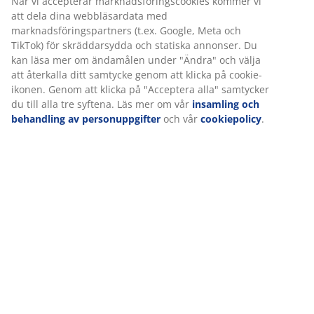
När vi accepterar marknadsföringscookies kommer vi
att dela dina webbläsardata med
Skriven av
:
Kristina
marknadsföringspartners (t.ex. Google, Meta och
TikTok) för skräddarsydda och statiska annonser. Du
Upptäck mer
kan läsa mer om ändamålen under "Ändra" och välja
att återkalla ditt samtycke genom att klicka på cookie-
ikonen. Genom att klicka på "Acceptera alla" samtycker
du till alla tre syftena. Läs mer om vår
insamling och
behandling av personuppgifter
och vår
cookiepolicy
.
Skapa ett mysigt hem
I rampljuset: OSBY
med doft och stil
vinterbadrock