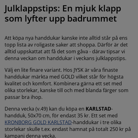
öbelvård
tebelysning
nsektsnät
akan
äddmadrasser
elysning
Julklappstips: En mjuk klapp
som lyfter upp badrummet
önsterfilm
amping
arderober
adrasskydd
ushållsartiklar
ardinstänger och tillbehör
ovrumsmöbler
ängramar
arnrum
Att köpa nya handdukar kanske inte alltid står på ens
topp lista av roligaste saker att shoppa. Därför är det
ytillbehör och sytråd
ängbotten med förvaring
vätt och stryk
alltid uppskattat att få det som gåva - därav tipsar vi
denna veckan om handdukar i veckans julklappstips.
ängbottnar
usdjur
Välj en lite finare variant. Hos JYSK är våra finaste
handdukar märkta med GOLD vilket står för högsta
arnmadrasser
kvalitet och komfort. Kombinera gärna ett set med
olika storlekar, kanske till och med blanda färger som
arnsängar
passar bra ihop.
Denna vecka (v.49) kan du köpa en
KARLSTAD
-
handduk, 50x70 cm, för endast 35 kr. Ett set med
KRONBORG GOLD KARLSTAD
-handdukar i tre olika
storlekar skulle t.ex. endast hamnat på totalt 250 kr på
kampanj denna vecka.