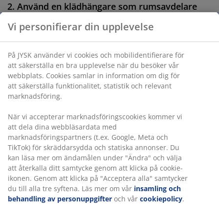
2. Använd en klädhängare som rumsavdelare
Vi personifierar din upplevelse
En klädhängare kan med fördel användas som
rumsavdelare. Det ger dig två fördelar, rummet blir
uppdelat och du får en modern förvaring av dina
På JYSK använder vi cookies och mobilidentifierare för
kläder. Denna lösning är särskilt bra för sovrummet.
att säkerställa en bra upplevelse när du besöker vår
Du kan hänga upp dina vanliga kläder på en klädstång
webbplats. Cookies samlar in information om dig för
och därmed skapa ett omklädningsrum. En
klädstång
att säkerställa funktionalitet, statistik och relevant
fungerar också bra i en hall där du kan fylla den med
marknadsföring.
dina ytterkläder.
När vi accepterar marknadsföringscookies kommer vi
Tips: Om du väljer att låta kläderna fungera som en
att dela dina webbläsardata med
rumsavdelare kan du sortera dina kläder efter
marknadsföringspartners (t.ex. Google, Meta och
färgkombination för att skapa en snyggare och mer
TikTok) för skräddarsydda och statiska annonser. Du
förfinad look.
kan läsa mer om ändamålen under "Ändra" och välja
att återkalla ditt samtycke genom att klicka på cookie-
ikonen. Genom att klicka på "Acceptera alla" samtycker
du till alla tre syftena. Läs mer om vår
insamling och
behandling av personuppgifter
och vår
cookiepolicy
.