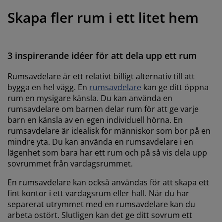
öbelvård
tebelysning
nsektsnät
akan
äddmadrasser
elysning
Skapa fler rum i ett litet hem
önsterfilm
amping
arderober
adrasskydd
ushållsartiklar
ardinstänger och tillbehör
ovrumsmöbler
ängramar
arnrum
3 inspirerande idéer för att dela upp ett rum
ytillbehör och sytråd
ängbotten med förvaring
vätt och stryk
Rumsavdelare är ett relativt billigt alternativ till att
bygga en hel vägg. En
rumsavdelare
kan ge ditt öppna
rum en mysigare känsla. Du kan använda en
ängbottnar
usdjur
rumsavdelare om barnen delar rum för att ge varje
barn en känsla av en egen individuell hörna. En
arnmadrasser
rumsavdelare är idealisk för människor som bor på en
mindre yta. Du kan använda en rumsavdelare i en
arnsängar
lägenhet som bara har ett rum och på så vis dela upp
sovrummet från vardagsrummet.
En rumsavdelare kan också användas för att skapa ett
fint kontor i ett vardagsrum eller hall. När du har
separerat utrymmet med en rumsavdelare kan du
arbeta ostört. Slutligen kan det ge ditt sovrum ett