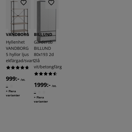
VANDBORG
BILLUND
Hyllenhet
Garderob
VANDBORG
BILLUND
5 hyllor ljus
80x193 2d
ekfärgad/svart
2lå
vit/betongfärg
999:-
/st.
1999:-
/st.
+ Flera
varianter
+ Flera
varianter