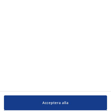
Kategorier
Kategorier
Kundservice
Kundservice
JYSK
JYSK
Kontakta oss
Följ JYSK
Acceptera alla