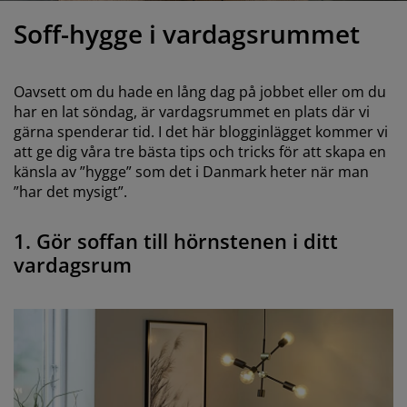
öbelvård
tebelysning
nsektsnät
akan
äddmadrasser
elysning
Soff-hygge i vardagsrummet
önsterfilm
amping
arderober
adrasskydd
ushållsartiklar
Oavsett om du hade en lång dag på jobbet eller om du
ardinstänger och tillbehör
ovrumsmöbler
ängramar
arnrum
har en lat söndag, är vardagsrummet en plats där vi
gärna spenderar tid. I det här blogginlägget kommer vi
ytillbehör och sytråd
ängbotten med förvaring
vätt och stryk
att ge dig våra tre bästa tips och tricks för att skapa en
känsla av ”hygge” som det i Danmark heter när man
ängbottnar
usdjur
”har det mysigt”.
arnmadrasser
1. Gör soffan till hörnstenen i ditt
vardagsrum
arnsängar