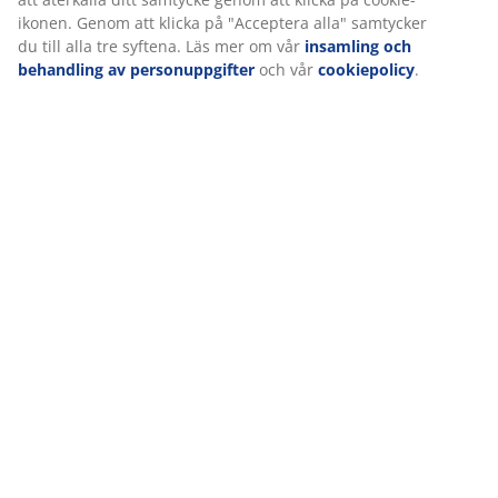
Ett sätt att göra ditt vardagsrum personligt är att
ikonen. Genom att klicka på "Acceptera alla" samtycker
dekorera din soffa med massor av olika
soffkuddar
– ju
du till alla tre syftena. Läs mer om vår
insamling och
mer desto bättre. Blanda gärna och matcha olika
behandling av personuppgifter
och vår
cookiepolicy
.
färger, material och mönster. Förutom att skapa
personlighet visar det mod att blanda olika färger och
kanske kan det inspirera dina gäster att göra
detsamma.
3. Tänd lampan
pågående