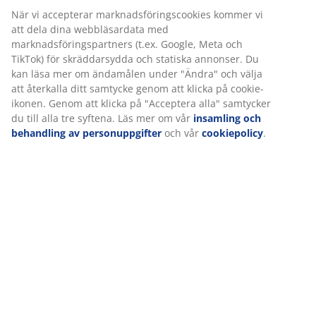
Använd en mjuk borste eller trasa för att få bort
När vi accepterar marknadsföringscookies kommer vi
damm från ytan
att dela dina webbläsardata med
marknadsföringspartners (t.ex. Google, Meta och
Steg tre: Olja in
TikTok) för skräddarsydda och statiska annonser. Du
kan läsa mer om ändamålen under "Ändra" och välja
Sista steget är att olja in möbeln. Detta ger en barriär
att återkalla ditt samtycke genom att klicka på cookie-
som skyddar mot UV-strålar och hjälper till att göra
ikonen. Genom att klicka på "Acceptera alla" samtycker
du till alla tre syftena. Läs mer om vår
insamling och
möbeln resistent mot vatten under kommande säsong.
behandling av personuppgifter
och vår
cookiepolicy
.
Använd en mjuk borste och olja in lite i taget
Olja in längs med träets ådring
När du olja klart torkar du av extra olja med
pappershanddukar
Låt torka i 48 timmar
Nu är dina trädgårdsmöbler redo för en ny säsong.
Upprepa denna process varje år för att dina utemöbler
i trä ska hålla så länge som möjligt.