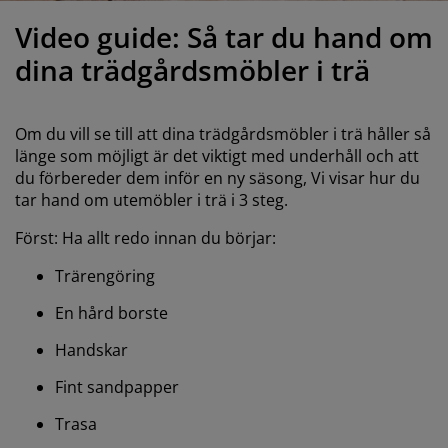
öbelvård
tebelysning
nsektsnät
akan
äddmadrasser
elysning
Video guide: Så tar du hand om
önsterfilm
amping
arderober
adrasskydd
ushållsartiklar
dina trädgårdsmöbler i trä
ardinstänger och tillbehör
ovrumsmöbler
ängramar
arnrum
Om du vill se till att dina trädgårdsmöbler i trä håller så
ytillbehör och sytråd
ängbotten med förvaring
vätt och stryk
länge som möjligt är det viktigt med underhåll och att
du förbereder dem inför en ny säsong, Vi visar hur du
tar hand om utemöbler i trä i 3 steg.
ängbottnar
usdjur
Först: Ha allt redo innan du börjar:
arnmadrasser
Trärengöring
arnsängar
En hård borste
Handskar
Fint sandpapper
Trasa