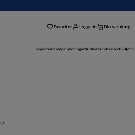
Favoriter
Logga in
Din varukorg
Inspiration
Kampanjtidningar
Butiker
Kundservice
B2B
Jobb
er