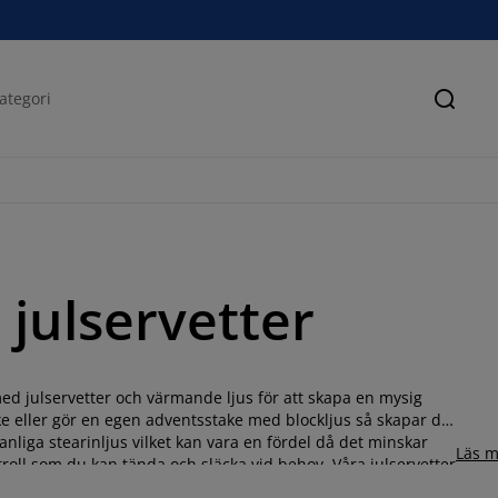
Sök
h julservetter
med julservetter och värmande ljus för att skapa en mysig
ke eller gör en egen adventsstake med blockljus så skapar det
liga stearinljus vilket kan vara en fördel då det minskar
Läs m
roll som du kan tända och släcka vid behov. Våra julservetter
dderar den där lilla extra julkänslan. Ta en titt på vårt