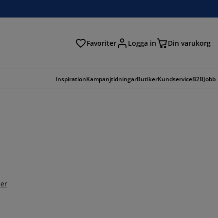
Favoriter
Logga in
Din varukorg
Inspiration
Kampanjtidningar
Butiker
Kundservice
B2B
Jobb
er