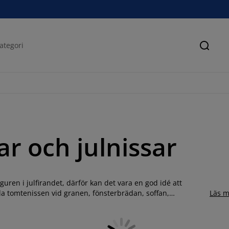
Sök
r och julnissar
ren i julfirandet, därför kan det vara en god idé att
la tomtenissen vid granen, fönsterbrädan, soffan,
Läs m
s hittar du en stor variation av jultomtar i textil. De mjuka
å. Hitta en söt tomte, nisse eller snögubbe som får flytta in