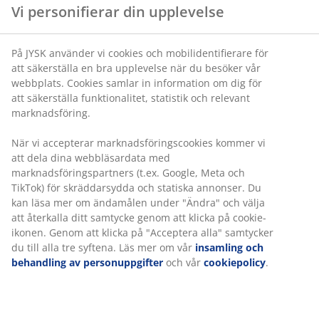
Steglös lutningsmekanism:
Följer kroppens
rörelser
Tiltlås i upprätt läge:
Lås stolen för en stabil
sittställning
Höjdjustering:
Anpassa höjden efter kropp och
bord
Säkerhetshjul:
Låser automatiskt när stolen inte
används
Konstläder:
Fläckbeständigt och lätt att rengöra
Steglös lutningsmekanism
Den steglösa lutningsmekanismen gör att sitsen och
ryggen lutas något bakåt för att följa kroppens
naturliga rörelser. Detta ger bättre komfort när du
sitter länge. Du kan justera motståndet i den steglösa
lutningen så att det krävs mer eller mindre kraft att
luta sig bakåt.