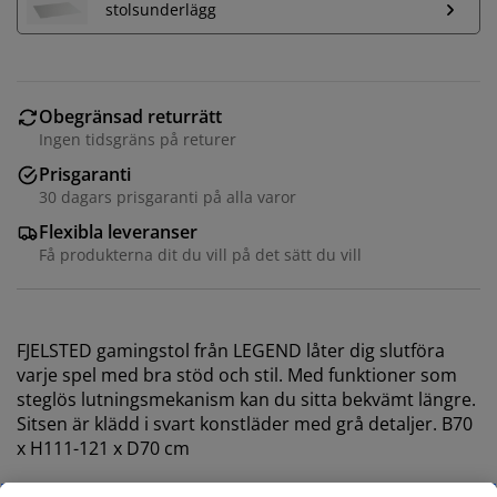
stolsunderlägg
Obegränsad returrätt
Ingen tidsgräns på returer
Prisgaranti
30 dagars prisgaranti på alla varor
Flexibla leveranser
Få produkterna dit du vill på det sätt du vill
FJELSTED gamingstol från LEGEND låter dig slutföra
varje spel med bra stöd och stil. Med funktioner som
steglös lutningsmekanism kan du sitta bekvämt längre.
Sitsen är klädd i svart konstläder med grå detaljer. B70
x H111-121 x D70 cm
Funktioner