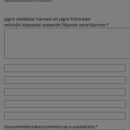
belvård
ebelysning
sektsnät
kan
ddmadrasser
lysning
nsterfilm
mping
rderober
drasskydd
shållsartiklar
Jag/Vi meddelar härmed att jag/vi frånträder
mitt/vårt köpeavtal avseende följande varor/tjänster:
*
rdinstänger och tillbehör
vrumsmöbler
ngramar
rnrum
tillbehör och sytråd
ngbotten med förvaring
ätt och stryk
ngbottnar
sdjur
Ordernummer:
*
rnmadrasser
Beställdes
den/mottogs
rnsängar
den:
*
Konsumentens/konsumenternas
namn:
*
Konsumentens/konsumenternas
adress:
*
Datum:
*
Konsumentens/konsumenternas e-postadress:
*