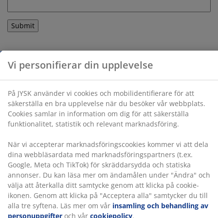
Vi personifierar din upplevelse
På JYSK använder vi cookies och mobilidentifierare för att
säkerställa en bra upplevelse när du besöker vår webbplats.
Cookies samlar in information om dig för att säkerställa
47 ÅR MED BRA ERBJUDANDEN
funktionalitet, statistik och relevant marknadsföring.
Med över 3600 butiker i 49 länder.
När vi accepterar marknadsföringscookies kommer vi att dela
dina webbläsardata med marknadsföringspartners (t.ex.
Google, Meta och TikTok) för skräddarsydda och statiska
annonser. Du kan läsa mer om ändamålen under "Ändra" och
välja att återkalla ditt samtycke genom att klicka på cookie-
SKANDINAVISKA RÖTTER
ikonen. Genom att klicka på "Acceptera alla" samtycker du till
Vi är ett globalt företag med Skandinaviska rötter.
alla tre syftena. Läs mer om vår
insamling och behandling av
personuppgifter
och vår
cookiepolicy
.