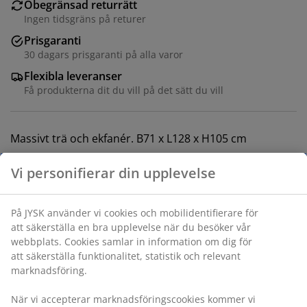
Obegränsad returrätt
Ingen tidsgräns på returer
Prisgaranti
30 dagars prisgaranti på alla varor
Flexibla leveranser
Få produkterna dit du vill på det sätt du vill
Massivt trä och ekfanér. B71 x L128 x H105 cm
Varunummer: 3640142
Monteringsanvisning
Specifikationer