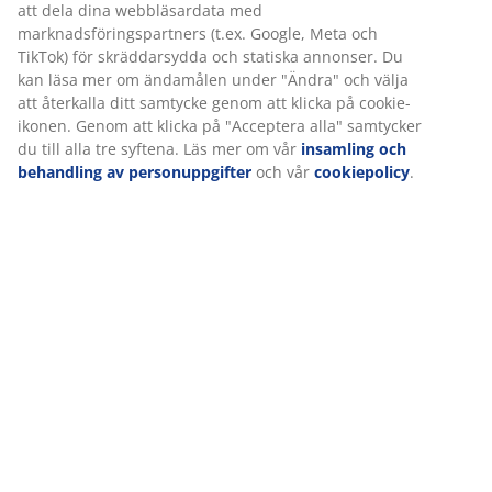
Betyg
(
50
)
Om varumärket
Leverans
Vi personifierar din upplevelse
På JYSK använder vi cookies och mobilidentifierare för att säkers
upplevelse när du besöker vår webbplats. Cookies samlar in inf
om dig för att säkerställa funktionalitet, statistik och relevant
marknadsföring.
När vi accepterar marknadsföringscookies kommer vi att dela d