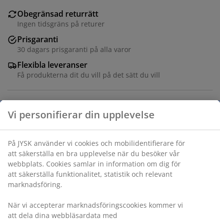
Obegränsad returrätt
Ingen tidsgräns på returer
Prisgaranti
30 dagars prisgaranti på alla varor
Flexibla leveranser
Få produkterna dit du vill på det sätt du vill
Tygklädsel och stål. Med justerbar höjd.
Varunummer: 3601213
Monteringsanvisning
Specifikationer