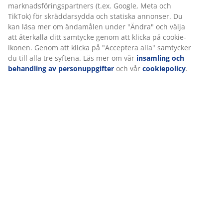
Betyg
(
262
)
Vi personifierar din upplevelse
Leverans
På JYSK använder vi cookies och mobilidentifierare för att säkers
en bra upplevelse när du besöker vår webbplats. Cookies samlar
information om dig för att säkerställa funktionalitet, statistik och
relevant marknadsföring.
När vi accepterar marknadsföringscookies kommer vi att dela d
webbläsardata med marknadsföringspartners (t.ex. Google, Met
och TikTok) för skräddarsydda och statiska annonser. Du kan läs
mer om ändamålen under "Ändra" och välja att återkalla ditt
samtycke genom att klicka på cookie-ikonen. Genom att klicka på
"Acceptera alla" samtycker du till alla tre syftena. Läs mer om vå
insamling och behandling av personuppgifter
och vår
cookiepo