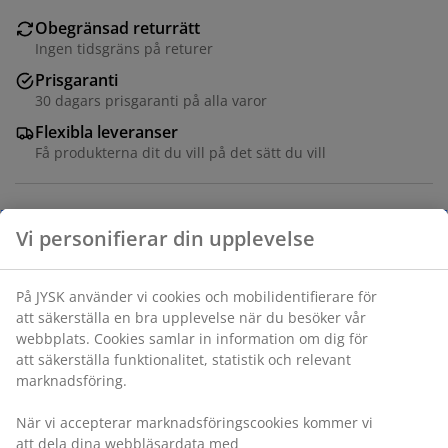
Obegränsad returrätt
Ingen tidsgräns på returer
Prisgaranti
30 dagars prisgaranti på alla varor
Flexibla leveranser
Få produkterna dit du vill på det sätt du vill
Konstfanér. B181 x H78 x D48 cm
Varunummer: 3640328
Monteringsanvisning
Specifikationer