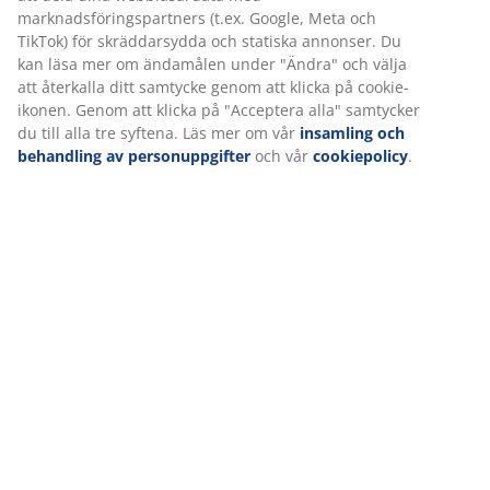
Betyg
(
10
)
Leverans