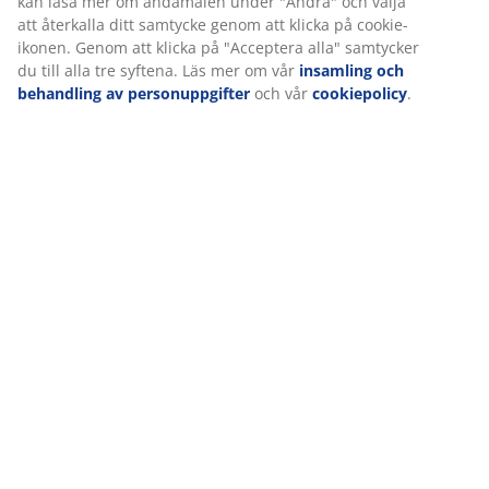
Vi personifierar din upplevelse
På JYSK använder vi cookies och mobilidentifierare för att
säkerställa en bra upplevelse när du besöker vår webbplats.
Cookies samlar in information om dig för att säkerställa
funktionalitet, statistik och relevant marknadsföring.
När vi accepterar marknadsföringscookies kommer vi att dela d
webbläsardata med marknadsföringspartners (t.ex. Google, Met
och TikTok) för skräddarsydda och statiska annonser. Du kan läs
mer om ändamålen under "Ändra" och välja att återkalla ditt
samtycke genom att klicka på cookie-ikonen. Genom att klicka på
"Acceptera alla" samtycker du till alla tre syftena. Läs mer om vå
insamling och behandling av personuppgifter
och vår
cookiepolicy
.