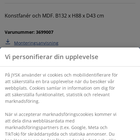
Konstfanér och MDF. B132 x H88 x D43 cm
Varunummer: 3699007
Monteringsanvisning
Specifikationer
Betyg
(
702
)
Leverans