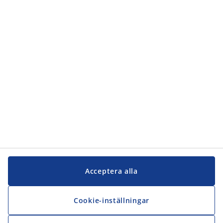
Kundservice
Kundservice
JYSK
JYSK
Kontakta oss
Följ JYSK