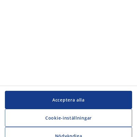
Kundservice
Kundservice
JYSK
JYSK
Kontakta oss
Följ JYSK
Acceptera alla
Cookie-inställningar
Nödvändiga