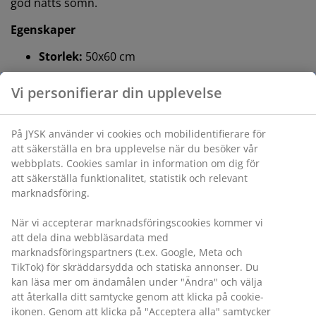
god natts sömn.
Egenskaper
Storlek:
50x60 cm
Medelhög kudde:
Passar dig som sover på rygg
Vi personifierar din upplevelse
1 kammare:
Formbar och flexibel
På JYSK använder vi cookies och mobilidentifierare för
Fossflakes och silikoniserade bollfibrer:
att säkerställa en bra upplevelse när du besöker vår
Fyllningsvikt 500 g
webbplats. Cookies samlar in information om dig för
Bomullstyg:
Andningsbart och mjukt
att säkerställa funktionalitet, statistik och relevant
marknadsföring.
Tvätt:
Kan tvättas i 60°C
När vi accepterar marknadsföringscookies kommer vi
®
OEKO-TEX
STANDARD 100:
Testad för skadliga
att dela dina webbläsardata med
ämnen
marknadsföringspartners (t.ex. Google, Meta och
TikTok) för skräddarsydda och statiska annonser. Du
Medelhög kudde
kan läsa mer om ändamålen under "Ändra" och välja
Om du oftast sover på rygg kan en medelhög kudde
att återkalla ditt samtycke genom att klicka på cookie-
vara ett bra val för dig. Som tumregel bör kudden vara
ikonen. Genom att klicka på "Acceptera alla" samtycker