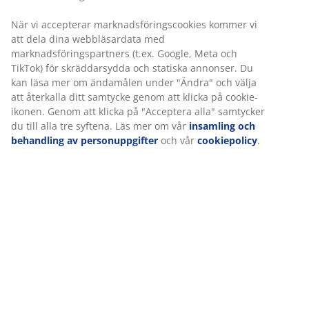
Varunummer: 1064858
Vi personifierar din upplevelse
Specifikationer
På JYSK använder vi cookies och mobilidentifierare för att
säkerställa en bra upplevelse när du besöker vår webbplats.
Cookies samlar in information om dig för att säkerställa
Betyg
funktionalitet, statistik och relevant marknadsföring.
(
0
)
När vi accepterar marknadsföringscookies kommer vi att dela
dina webbläsardata med marknadsföringspartners (t.ex. Google
Meta och TikTok) för skräddarsydda och statiska annonser. Du
Om varumärket
kan läsa mer om ändamålen under "Ändra" och välja att
återkalla ditt samtycke genom att klicka på cookie-ikonen.
Genom att klicka på "Acceptera alla" samtycker du till alla tre
syftena. Läs mer om vår
insamling och behandling av
Leverans
personuppgifter
och vår
cookiepolicy
.