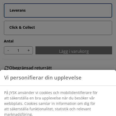
Leverans
Click & Collect
Antal
-
+
Lägg i varukorg
Obegränsad returrätt
Ingen tidsgräns på returer
Prisgaranti
30 dagars prisgaranti på alla varor
Flexibla leveranser
Få produkterna dit du vill på det sätt du vill