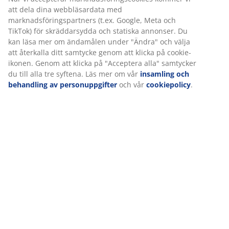
att dela dina webbläsardata med
100 dagars provperiod och 25-årsgaranti:
Ett
marknadsföringspartners (t.ex. Google, Meta och
pålitligt och hållbart val
TikTok) för skräddarsydda och statiska annonser. Du
kan läsa mer om ändamålen under "Ändra" och välja
Mediumfast madrass
att återkalla ditt samtycke genom att klicka på cookie-
En mediumfast madrass är ett mångsidigt val som ger
ikonen. Genom att klicka på "Acceptera alla" samtycker
balanserat stöd och måttlig följsamhet. Även om
du till alla tre syftena. Läs mer om vår
insamling och
komforten varierar från person till person, gäller det
behandling av personuppgifter
och vår
cookiepolicy
.
generellt att ju tyngre du är, desto fastare bör
madrassen vara, och vice versa. Madrassen ska vara
mjuk eller fast nog för att hålla ryggraden i en rak linje.
1 bäddmadrass med memoryskum
Memoryskum formar sig exakt efter din kropps
konturer och fördelar din vikt jämnt vilket hjälper till att
minska trycket på dina muskler och leder.
Bäddmadrassen kan få sängen att kännas lite fastare.
Överdraget kan tvättas i 60°C.
1 resårmadrass med riktat stöd
Resårmadrassen är utformad för att ge dig riktat stöd