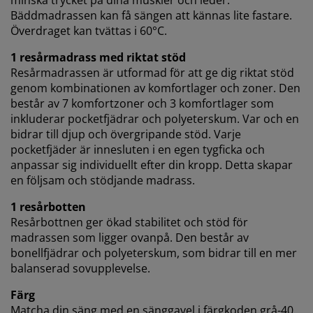
Bäddmadrassen kan få sängen att kännas lite fastare.
Överdraget kan tvättas i 60°C.
1 resårmadrass med riktat stöd
Resårmadrassen är utformad för att ge dig riktat stöd
genom kombinationen av komfortlager och zoner. Den
består av 7 komfortzoner och 3 komfortlager som
inkluderar pocketfjädrar och polyeterskum. Var och en
bidrar till djup och övergripande stöd. Varje
pocketfjäder är innesluten i en egen tygficka och
anpassar sig individuellt efter din kropp. Detta skapar
en följsam och stödjande madrass.
1 resårbotten
Resårbottnen ger ökad stabilitet och stöd för
madrassen som ligger ovanpå. Den består av
bonellfjädrar och polyeterskum, som bidrar till en mer
balanserad sovupplevelse.
Färg
Matcha din säng med en sänggavel i färgkoden grå-40