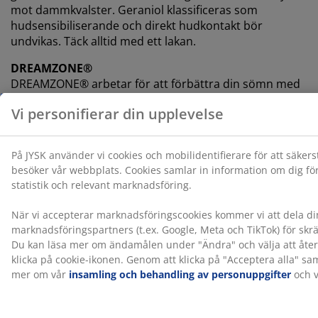
mot dammkvalster. Geraniol klassificeras som
hudsensibiliserande och direkt hudkontakt bör
undvikas. Täck alltid med ett lakan.
DREAMZONE®
DREAMZONE® arbetar för att förbättra din sömn med
individuella lösningar inom madrasser och sängar.
Kvalitet och funktionalitet är grundläggande och har
varit det sedan etableringen i Danmark 2003.
DREAMZONE® finns exklusivt hos JYSK.
100 dagars provperiod och 25-årsgaranti
Du får 100 dagar på dig att testa din nya JYSK GOLD-
kontinentalsäng. Om du inte är helt nöjd kan du byta
den mot en annan modell. Alla GOLD-
kontinentalsängar har dessutom 25-årsgaranti.
Tillverkningslukt försvinner med tiden
När du får en ny säng kan du märka en svag
tillverkningslukt. Detta är helt ofarligt och kommer
försvinna med tiden. Att lufta eller dammsuga sängen