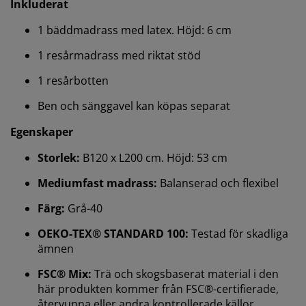
Inkluderat
1 bäddmadrass med latex. Höjd: 6 cm
1 resårmadrass med riktat stöd
1 resårbotten
Ben och sänggavel kan köpas separat
Egenskaper
Storlek:
B120 x L200 cm. Höjd: 53 cm
Mediumfast madrass:
Balanserad och flexibel
Vi personifierar din upplevelse
Färg:
Grå-40
OEKO-TEX® STANDARD 100:
Testad för skadliga
På JYSK använder vi cookies och mobilidentifierare för
ämnen
att säkerställa en bra upplevelse när du besöker vår
FSC® Mix:
Trä och skogsbaserat material i den
webbplats. Cookies samlar in information om dig för
här produkten kommer från FSC®-certifierade,
att säkerställa funktionalitet, statistik och relevant
återvunna eller andra kontrollerade källor
marknadsföring.