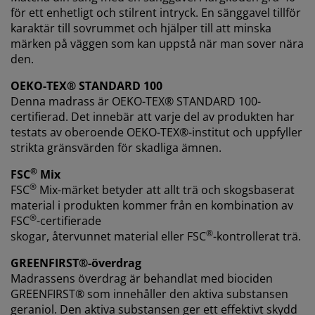
för ett enhetligt och stilrent intryck. En sänggavel tillför
karaktär till sovrummet och hjälper till att minska
märken på väggen som kan uppstå när man sover nära
den.
OEKO-TEX® STANDARD 100
Denna madrass är OEKO-TEX® STANDARD 100-
certifierad. Det innebär att varje del av produkten har
testats av oberoende OEKO-TEX®-institut och uppfyller
strikta gränsvärden för skadliga ämnen.
®
FSC
Mix
®
FSC
Mix-märket betyder att allt trä och skogsbaserat
material i produkten kommer från en kombination av
®
FSC
-certifierade
®
skogar, återvunnet material eller FSC
-kontrollerat trä.
GREENFIRST®-överdrag
Madrassens överdrag är behandlat med biociden
GREENFIRST® som innehåller den aktiva substansen
geraniol. Den aktiva substansen ger ett effektivt skydd