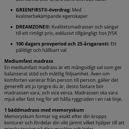
GREENFIRST®-överdrag:
Med
När vi accepterar marknadsföringscookies kommer vi
kvalsterbekämpande egenskaper
att dela dina webbläsardata med
marknadsföringspartners (t.ex. Google, Meta och
DREAMZONE®:
Kvalitetsmadrasser och sängar
TikTok) för skräddarsydda och statiska annonser. Du
till ett rimligt pris, exklusivt tillgängligt hos JYSK
kan läsa mer om ändamålen under "Ändra" och välja
att återkalla ditt samtycke genom att klicka på cookie-
100 dagars provperiod och 25-årsgaranti:
Ett
ikonen. Genom att klicka på "Acceptera alla" samtycker
pålitligt och hållbart val
du till alla tre syftena. Läs mer om vår
insamling och
behandling av personuppgifter
och vår
cookiepolicy
.
Mediumfast madrass
En mediumfast madrass är ett mångsidigt val som ger
balanserat stöd och måttlig följsamhet. Även om
komforten varierar från person till person, gäller det
generellt att ju tyngre du är, desto fastare bör
madrassen vara, och vice versa. Madrassen ska vara
mjuk eller fast nog för att hålla ryggraden i en rak linje.
1 bäddmadrass med memoryskum
Memoryskum formar sig exakt efter din kropps
konturer och fördelar din vikt jämnt vilket hjälper till att
minska trycket på dina muskler och leder.