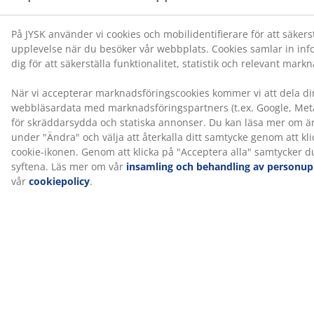
madrassen som ligger ovanpå. Det bidrar till en mer
balanserad sovupplevelse.
Färg
Matcha din säng med en sänggavel i färgkoden sand-91
för ett enhetligt och stilrent intryck. En sänggavel tillför
karaktär till sovrummet och hjälper till att minska
märken på väggen som kan uppstå när man sover nära
den.
OEKO-TEX® STANDARD 100
Denna madrass är OEKO-TEX® STANDARD 100-
certifierad. Det innebär att varje del av produkten har
testats av oberoende OEKO-TEX®-institut och uppfyller
strikta gränsvärden för skadliga ämnen.
®
FSC
Mix
®
FSC
Mix-märket betyder att allt trä och skogsbaserat
material i produkten kommer från en kombination av
®
FSC
-certifierade
®
skogar, återvunnet material eller FSC
-kontrollerat trä.