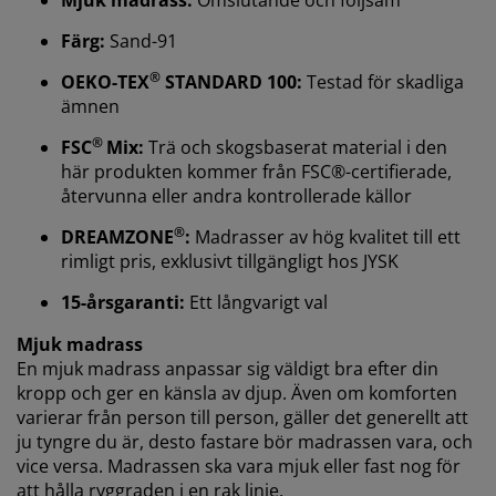
Mjuk madrass:
Omslutande och följsam
Färg:
Sand-91
®
OEKO-TEX
STANDARD 100:
Testad för skadliga
ämnen
Vi personifierar din upplevelse
®
FSC
Mix:
Trä och skogsbaserat material i den
här produkten kommer från FSC®-certifierade,
återvunna eller andra kontrollerade källor
På JYSK använder vi cookies och mobilidentifierare för
att säkerställa en bra upplevelse när du besöker vår
®
DREAMZONE
:
Madrasser av hög kvalitet till ett
webbplats. Cookies samlar in information om dig för
rimligt pris, exklusivt tillgängligt hos JYSK
att säkerställa funktionalitet, statistik och relevant
marknadsföring.
15-årsgaranti:
Ett långvarigt val
Mjuk madrass
När vi accepterar marknadsföringscookies kommer vi
En mjuk madrass anpassar sig väldigt bra efter din
att dela dina webbläsardata med
kropp och ger en känsla av djup. Även om komforten
marknadsföringspartners (t.ex. Google, Meta och
varierar från person till person, gäller det generellt att
TikTok) för skräddarsydda och statiska annonser. Du
kan läsa mer om ändamålen under "Ändra" och välja
ju tyngre du är, desto fastare bör madrassen vara, och
att återkalla ditt samtycke genom att klicka på cookie-
vice versa. Madrassen ska vara mjuk eller fast nog för
ikonen. Genom att klicka på "Acceptera alla" samtycker
att hålla ryggraden i en rak linje.