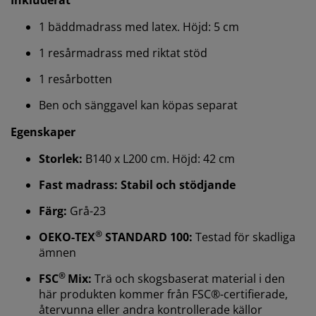
1 bäddmadrass med latex. Höjd: 5 cm
1 resårmadrass med riktat stöd
1 resårbotten
Ben och sänggavel kan köpas separat
Egenskaper
Vi personifierar din upplevelse
Storlek:
B140 x L200 cm. Höjd: 42 cm
Fast madrass: Stabil och stödjande
På JYSK använder vi cookies och mobilidentifierare för
att säkerställa en bra upplevelse när du besöker vår
Färg:
Grå-23
webbplats. Cookies samlar in information om dig för
att säkerställa funktionalitet, statistik och relevant
®
OEKO-TEX
STANDARD 100:
Testad för skadliga
marknadsföring.
ämnen
®
När vi accepterar marknadsföringscookies kommer vi
FSC
Mix:
Trä och skogsbaserat material i den
att dela dina webbläsardata med
här produkten kommer från FSC®-certifierade,
marknadsföringspartners (t.ex. Google, Meta och
återvunna eller andra kontrollerade källor