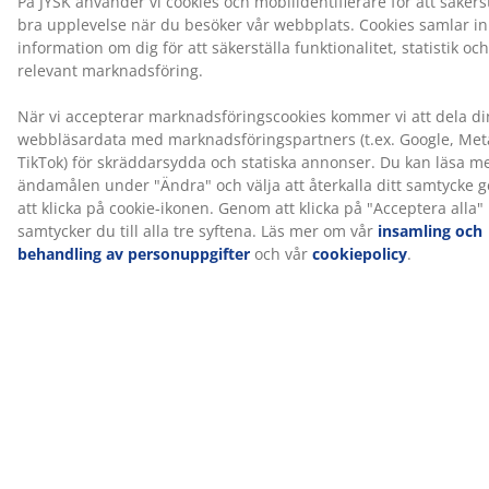
1 resårmadrass med riktat stöd
Resårmadrassen är utformad för att ge dig riktat stöd
genom kombinationen av komfortlager och zoner. Den
består av 7 komfortzoner och 3 komfortlager som
inkluderar pocketfjädrar och polyeterskum. Var och en
bidrar till djup och övergripande stöd. Varje
pocketfjäder är innesluten i en egen tygficka och
anpassar sig individuellt efter din kropp. Detta skapar
en följsam och stödjande madrass.
1 resårbotten
Resårbottnen ger ökad stabilitet och stöd för
madrassen som ligger ovanpå. Det bidrar till en mer
balanserad sovupplevelse.
Färg
Matcha din säng med en sänggavel i färgkoden grå-23
för ett enhetligt och stilrent intryck. En sänggavel tillför
karaktär till sovrummet och hjälper till att minska
märken på väggen som kan uppstå när man sover nära
den.