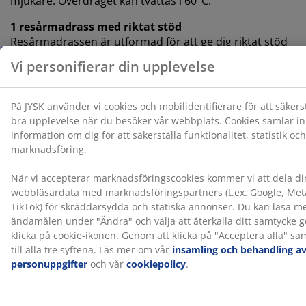
mjukare. Överdraget kan tvättas i 60°C.
1 resårmadrass med riktat stöd
Resårmadrassen är utformad för att ge dig riktat stöd
genom kombinationen av komfortlager och zoner. Den
består av 5 komfortzoner och 3 komfortlager som
inkluderar anpassningsbara pocketfjädrar och
Comfort+ skum. Var och en bidrar till djup och
övergripande stöd. Anpassningsbara pocketfjädrar har
ett högt antal varv. Denna konstruktion gör att fjädern
anpassar sin fasthet mer gradvis och ger ett jämnt,
konsekvent stöd.
2 resårbottnar
Resårbottnen ger ökad stabilitet och stöd för
madrassen som ligger ovanpå. Det bidrar till en mer
balanserad sovupplevelse.
Färg
Matcha din säng med en sänggavel i färgkoden grå-40
för ett enhetligt och stilrent intryck. En sänggavel tillför
karaktär till sovrummet och hjälper till att minska