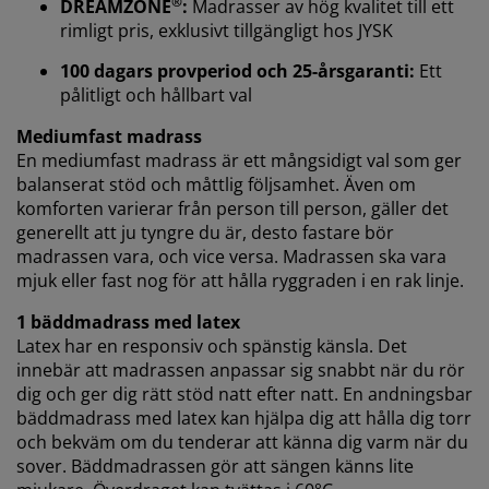
®
DREAMZONE
:
Madrasser av hög kvalitet till ett
När vi accepterar marknadsföringscookies kommer vi
rimligt pris, exklusivt tillgängligt hos JYSK
att dela dina webbläsardata med
marknadsföringspartners (t.ex. Google, Meta och
100 dagars provperiod och 25-årsgaranti:
Ett
TikTok) för skräddarsydda och statiska annonser. Du
pålitligt och hållbart val
kan läsa mer om ändamålen under "Ändra" och välja
Mediumfast madrass
att återkalla ditt samtycke genom att klicka på cookie-
En mediumfast madrass är ett mångsidigt val som ger
ikonen. Genom att klicka på "Acceptera alla" samtycker
balanserat stöd och måttlig följsamhet. Även om
du till alla tre syftena. Läs mer om vår
insamling och
behandling av personuppgifter
och vår
cookiepolicy
.
komforten varierar från person till person, gäller det
generellt att ju tyngre du är, desto fastare bör
madrassen vara, och vice versa. Madrassen ska vara
mjuk eller fast nog för att hålla ryggraden i en rak linje.
1 bäddmadrass med latex
Latex har en responsiv och spänstig känsla. Det
innebär att madrassen anpassar sig snabbt när du rör
dig och ger dig rätt stöd natt efter natt. En andningsbar
bäddmadrass med latex kan hjälpa dig att hålla dig torr
och bekväm om du tenderar att känna dig varm när du
sover. Bäddmadrassen gör att sängen känns lite