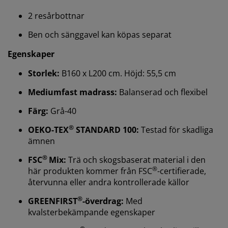
2 resårbottnar
Ben och sänggavel kan köpas separat
Egenskaper
Storlek:
B160 x L200 cm. Höjd: 55,5 cm
Mediumfast madrass:
Balanserad och flexibel
Färg:
Grå-40
®
OEKO-TEX
STANDARD 100:
Testad för skadliga
ämnen
Vi personifierar din upplevelse
®
FSC
Mix:
Trä och skogsbaserat material i den
®
här produkten kommer från FSC
-certifierade,
På JYSK använder vi cookies och mobilidentifierare för
återvunna eller andra kontrollerade källor
att säkerställa en bra upplevelse när du besöker vår
webbplats. Cookies samlar in information om dig för
®
GREENFIRST
-överdrag:
Med
att säkerställa funktionalitet, statistik och relevant
kvalsterbekämpande egenskaper
marknadsföring.