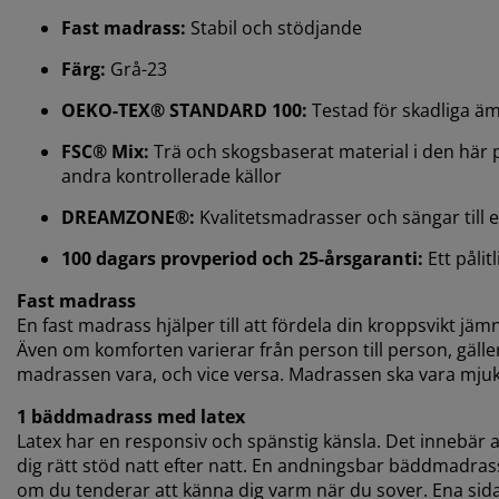
Fast madrass:
Stabil och stödjande
Färg:
Grå-23
OEKO-TEX® STANDARD 100:
Testad för skadliga ä
FSC® Mix:
Trä och skogsbaserat material i den här 
andra kontrollerade källor
DREAMZONE®:
Kvalitetsmadrasser och sängar till ett
100 dagars provperiod och 25-årsgaranti:
Ett pålit
Fast madrass
En fast madrass hjälper till att fördela din kroppsvikt jämn
Även om komforten varierar från person till person, gäller
madrassen vara, och vice versa. Madrassen ska vara mjuk el
1 bäddmadrass med latex
Latex har en responsiv och spänstig känsla. Det innebär 
dig rätt stöd natt efter natt. En andningsbar bäddmadrass
om du tenderar att känna dig varm när du sover. Ena si