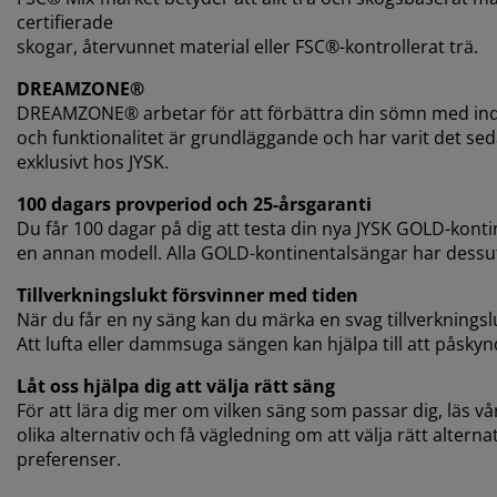
certifierade
skogar, återvunnet material eller FSC®-kontrollerat trä.
DREAMZONE®
DREAMZONE® arbetar för att förbättra din sömn med indi
och funktionalitet är grundläggande och har varit det 
exklusivt hos JYSK.
100 dagars provperiod och 25-årsgaranti
Du får 100 dagar på dig att testa din nya JYSK GOLD-kont
en annan modell. Alla GOLD-kontinentalsängar har dessu
Tillverkningslukt försvinner med tiden
När du får en ny säng kan du märka en svag tillverkningsl
Att lufta eller dammsuga sängen kan hjälpa till att påsky
Låt oss hjälpa dig att välja rätt säng
För att lära dig mer om vilken säng som passar dig, läs vår
olika alternativ och få vägledning om att välja rätt altern
preferenser.