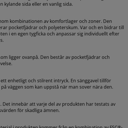
n kylande sida eller en vanlig sida.
genom kombinationen av komfortlager och zoner. Den
ar pocketfjädrar och polyeterskum. Var och en bidrar till
en i en egen tygficka och anpassar sig individuellt efter
s.
som ligger ovanpå. Den består av pocketfjädrar och
velse.
t enhetligt och stilrent intryck. En sänggavel tillför
ken på väggen som kan uppstå när man sover nära den.
et innebär att varje del av produkten har testats av
svärden för skadliga ämnen.
aterial i produkten kommer från en kombination av FSC®-