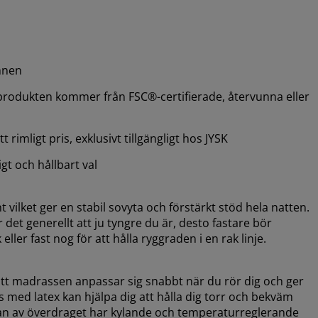
mnen
produkten kommer från FSC®-certifierade, återvunna eller
 rimligt pris, exklusivt tillgängligt hos JYSK
ligt och hållbart val
t vilket ger en stabil sovyta och förstärkt stöd hela natten.
 det generellt att ju tyngre du är, desto fastare bör
ler fast nog för att hålla ryggraden i en rak linje.
att madrassen anpassar sig snabbt när du rör dig och ger
 med latex kan hjälpa dig att hålla dig torr och bekväm
dan av överdraget har kylande och temperaturreglerande