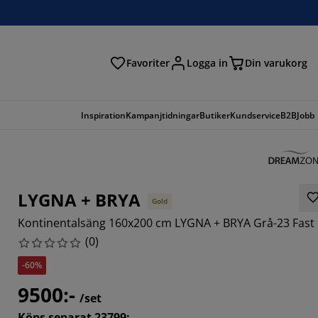
Favoriter
Logga in
Din varukorg
Inspiration
Kampanjtidningar
Butiker
Kundservice
B2B
Jobb
LYGNA + BRYA
Gold
Kontinentalsäng 160x200 cm LYGNA + BRYA Grå-23 Fast
(
0
)
-60%
9500:-
/set
Köps separat 23799:-