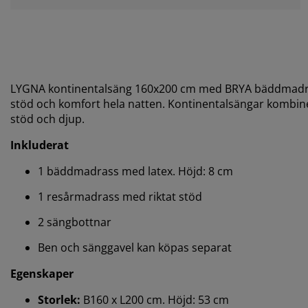
LYGNA kontinentalsäng 160x200 cm med BRYA bäddmadrass 
stöd och komfort hela natten. Kontinentalsängar kombine
stöd och djup.
Inkluderat
1 bäddmadrass med latex. Höjd: 8 cm
1 resårmadrass med riktat stöd
2 sängbottnar
Ben och sänggavel kan köpas separat
Egenskaper
Storlek:
B160 x L200 cm. Höjd: 53 cm