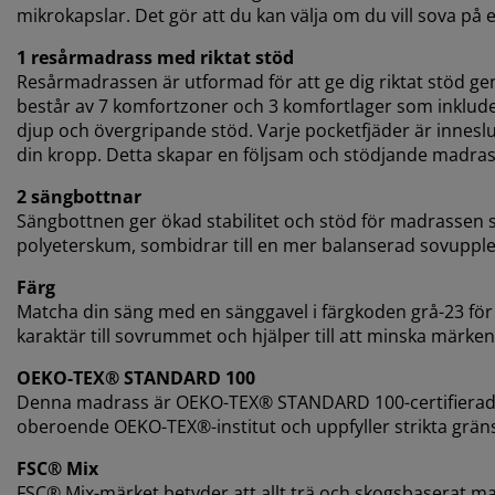
mikrokapslar. Det gör att du kan välja om du vill sova på e
1 resårmadrass med riktat stöd
Resårmadrassen är utformad för att ge dig riktat stöd 
består av 7 komfortzoner och 3 komfortlager som inkluder
djup och övergripande stöd. Varje pocketfjäder är inneslut
din kropp. Detta skapar en följsam och stödjande madras
2 sängbottnar
Sängbottnen ger ökad stabilitet och stöd för madrassen 
polyeterskum, sombidrar till en mer balanserad sovupple
Färg
Matcha din säng med en sänggavel i färgkoden grå-23 för et
karaktär till sovrummet och hjälper till att minska mär
OEKO-TEX® STANDARD 100
Denna madrass är OEKO-TEX® STANDARD 100-certifierad. D
oberoende OEKO-TEX®-institut och uppfyller strikta grän
FSC® Mix
FSC® Mix-märket betyder att allt trä och skogsbaserat m