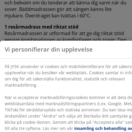
och bekväm om du tenderar att känna dig varm när du
sover. Bäddmadrassen gör att sängen känns lite
mjukare. Överdraget kan tvättas i 60°C.
1 resårmadrass med riktat stöd
Resårmadrassen är utformad för att ge dig riktat stöd
genom kombinationen av komfortlager och zoner. Den
består av 7 komfortzoner och 3 komfortlager som
inkluderar pocketfjädrar och polyeterskum. Var och en
bidrar till djup och övergripande stöd. Varje
pocketfjäder är innesluten i en egen tygficka och
anpassar sig individuellt efter din kropp. Detta skapar
en följsam och stödjande madrass.
2 resårbottnar
Resårbottnen ger ökad stabilitet och stöd för
madrassen som ligger ovanpå. Den består av
bonellfjädrar och polyeterskum som bidrar till en mer
balanserad sovupplevelse.
Färg