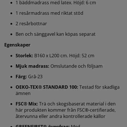
1 bäddmadrass med latex. Höjd: 6 cm
1 resårmadrass med riktat stöd
2 resårbottnar
Ben och sänggavel kan köpas separat
Egenskaper
Storlek:
B160 x L200 cm. Höjd: 52 cm
Mjuk madrass:
Omslutande och följsam
Färg:
Grå-23
Vi personifierar din upplevelse
OEKO-TEX® STANDARD 100:
Testad för skadliga
ämnen
På JYSK använder vi cookies och mobilidentifierare för
FSC® Mix:
Trä och skogsbaserat material i den
att säkerställa en bra upplevelse när du besöker vår
här produkten kommer från FSC®-certifierade,
webbplats. Cookies samlar in information om dig för
återvunna eller andra kontrollerade källor
att säkerställa funktionalitet, statistik och relevant
marknadsföring.
GREENFIRST®-överdrag:
Med