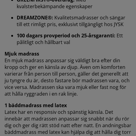
kvalsterbekämpande egenskaper
När vi accepterar marknadsföringscookies kommer vi
DREAMZONE®:
Kvalitetsmadrasser och sängar
att dela dina webbläsardata med
till ett rimligt pris, exklusivt tillgängligt hos JYSK
marknadsföringspartners (t.ex. Google, Meta och
TikTok) för skräddarsydda och statiska annonser. Du
100 dagars provperiod och 25-årsgaranti:
Ett
kan läsa mer om ändamålen under "Ändra" och välja
pålitligt och hållbart val
att återkalla ditt samtycke genom att klicka på cookie-
ikonen. Genom att klicka på "Acceptera alla" samtycker
Mjuk madrass
du till alla tre syftena. Läs mer om vår
insamling och
En mjuk madrass anpassar sig väldigt bra efter din
behandling av personuppgifter
och vår
cookiepolicy
.
kropp och ger en känsla av djup. Även om komforten
varierar från person till person, gäller det generellt att
ju tyngre du är, desto fastare bör madrassen vara, och
vice versa. Madrassen ska vara mjuk eller fast nog för
att hålla ryggraden i en rak linje.
1 bäddmadrass med latex
Latex har en responsiv och spänstig känsla. Det
innebär att madrassen anpassar sig snabbt när du rör
dig och ger dig rätt stöd natt efter natt. En andningsbar
bäddmadrass med latex kan hjälpa dig att hålla dig torr