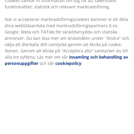
du till alla tre syftena. Läs mer om vår
insamling och
1 bäddmadrass med gelskum
behandling av personuppgifter
och vår
cookiepolicy
.
Gelskum formar sig efter din kropp och fördelar vikten
jämnt, vilket minskar trycket på muskler och leder. Den
öppna cellstrukturen och gelkulor i skummet ökar
luftflödet och hjälper till att leda bort värme.
Bäddmadrassen kan få din säng att kännas lite
mjukare. Överdraget kan tvättas i 60°C.
1 resårmadrass med riktat stöd
Resårmadrassen är utformad för att ge dig riktat stöd
genom kombinationen av komfortlager och zoner. Den
består av 7 komfortzoner och 3 komfortlager som
inkluderar pocketfjädrar och polyeterskum. Var och en
bidrar till djup och övergripande stöd. Varje
pocketfjäder är innesluten i en egen tygficka och
anpassar sig individuellt efter din kropp. Detta skapar
en följsam och stödjande madrass.
1 sängbotten
Sängbottnen ger ökad stabilitet och stöd för
madrassen som ligger ovanpå. Det bidrar till en mer