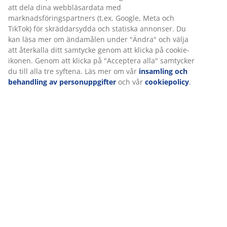
100 dagars provperiod och 25-årsgaranti:
Ett
att dela dina webbläsardata med
marknadsföringspartners (t.ex. Google, Meta och
pålitligt och hållbart val
TikTok) för skräddarsydda och statiska annonser. Du
Mediumfast madrass
kan läsa mer om ändamålen under "Ändra" och välja
En mediumfast madrass är ett mångsidigt val som ger
att återkalla ditt samtycke genom att klicka på cookie-
balanserat stöd och måttlig följsamhet. Även om
ikonen. Genom att klicka på "Acceptera alla" samtycker
komforten varierar från person till person, gäller det
du till alla tre syftena. Läs mer om vår
insamling och
behandling av personuppgifter
och vår
cookiepolicy
.
generellt att ju tyngre du är, desto fastare bör
madrassen vara, och vice versa. Madrassen ska vara
mjuk eller fast nog för att hålla ryggraden i en rak linje.
1 bäddmadrass med memoryskum
Memoryskum formar sig exakt efter din kropps
konturer och fördelar din vikt jämnt vilket hjälper till att
minska trycket på dina muskler och leder.
Bäddmadrassen kan få sängen att kännas lite fastare.
Överdraget kan tvättas i 60°C.
1 resårmadrass med riktat stöd
Resårmadrassen är utformad för att ge dig riktat stöd
genom kombinationen av komfortlager och zoner. Den