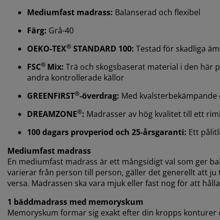
Mediumfast madrass:
Balanserad och flexibel
Färg:
Grå-40
®
OEKO-TEX
STANDARD 100:
Testad för skadliga ä
®
FSC
Mix:
Trä och skogsbaserat material i den här
andra kontrollerade källor
®
GREENFIRST
-överdrag:
Med kvalsterbekämpande 
®
DREAMZONE
:
Madrasser av hög kvalitet till ett riml
100 dagars provperiod och 25-årsgaranti:
Ett pålit
Mediumfast madrass
En mediumfast madrass är ett mångsidigt val som ger ba
varierar från person till person, gäller det generellt att 
versa. Madrassen ska vara mjuk eller fast nog för att hålla 
1 bäddmadrass med memoryskum
Memoryskum formar sig exakt efter din kropps konturer och 