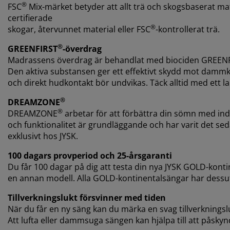
®
FSC
Mix-märket betyder att allt trä och skogsbaserat m
certifierade
®
skogar, återvunnet material eller FSC
-kontrollerat trä.
®
GREENFIRST
-överdrag
Madrassens överdrag är behandlat med biociden GREEN
Den aktiva substansen ger ett effektivt skydd mot dammkv
och direkt hudkontakt bör undvikas. Täck alltid med ett l
®
DREAMZONE
®
DREAMZONE
arbetar för att förbättra din sömn med ind
och funktionalitet är grundläggande och har varit det 
exklusivt hos JYSK.
100 dagars provperiod och 25-årsgaranti
Du får 100 dagar på dig att testa din nya JYSK GOLD-kont
en annan modell. Alla GOLD-kontinentalsängar har dessu
Tillverkningslukt försvinner med tiden
När du får en ny säng kan du märka en svag tillverkningsl
Att lufta eller dammsuga sängen kan hjälpa till att påsky