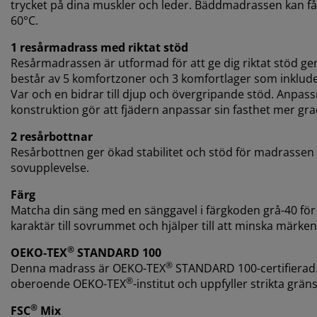
trycket på dina muskler och leder. Bäddmadrassen kan få s
60°C.
1 resårmadrass med riktat stöd
Resårmadrassen är utformad för att ge dig riktat stöd 
består av 5 komfortzoner och 3 komfortlager som inklud
Var och en bidrar till djup och övergripande stöd. Anpass
konstruktion gör att fjädern anpassar sin fasthet mer gra
2 resårbottnar
Resårbottnen ger ökad stabilitet och stöd för madrassen 
sovupplevelse.
Färg
Matcha din säng med en sänggavel i färgkoden grå-40 för et
karaktär till sovrummet och hjälper till att minska mär
®
OEKO-TEX
STANDARD 100
®
Denna madrass är OEKO-TEX
STANDARD 100-certifierad. 
®
oberoende OEKO-TEX
-institut och uppfyller strikta grä
®
FSC
Mix