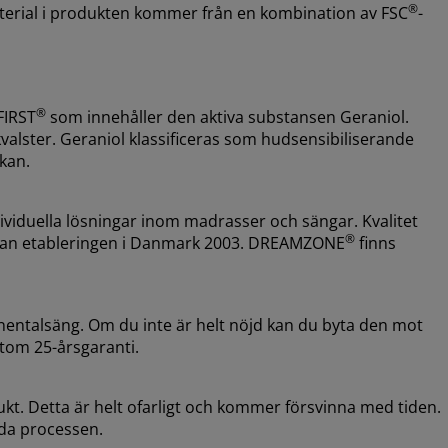
®
aterial i produkten kommer från en kombination av FSC
-
®
FIRST
som innehåller den aktiva substansen Geraniol.
alster. Geraniol klassificeras som hudsensibiliserande
akan.
ividuella lösningar inom madrasser och sängar. Kvalitet
®
sedan etableringen i Danmark 2003. DREAMZONE
finns
inentalsäng. Om du inte är helt nöjd kan du byta den mot
tom 25-årsgaranti.
ukt. Detta är helt ofarligt och kommer försvinna med tiden.
nda processen.