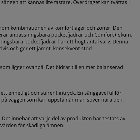
ängen att kännas lite fastare. Överdraget kan tvättas i
genom kombinationen av komfortlager och zoner. Den
erar anpassningsbara pocketfjädrar och Comfort+ skum.
ningsbara pocketfjädrar har ett högt antal varv. Denna
dvis och ger ett jämnt, konsekvent stöd.
som ligger ovanpå. Det bidrar till en mer balanserad
t enhetligt och stilrent intryck. En sänggavel tillför
ken på väggen som kan uppstå när man sover nära den.
Det innebär att varje del av produkten har testats av
nsvärden för skadliga ämnen.