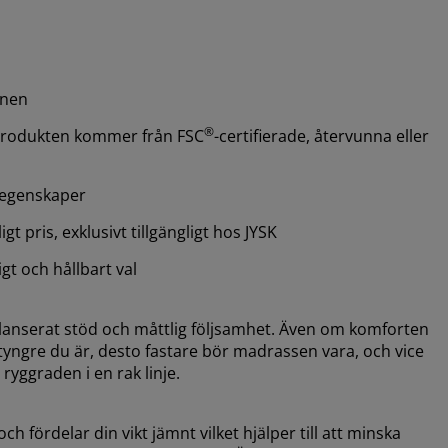
mnen
®
 produkten kommer från FSC
-certifierade, återvunna eller
egenskaper
igt pris, exklusivt tillgängligt hos JYSK
ligt och hållbart val
lanserat stöd och måttlig följsamhet. Även om komforten
ju tyngre du är, desto fastare bör madrassen vara, och vice
ryggraden i en rak linje.
fördelar din vikt jämnt vilket hjälper till att minska