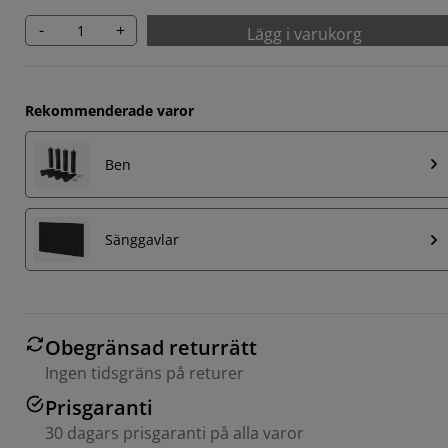
-
+
Lägg i varukorg
Rekommenderade varor
Ben
Sänggavlar
Obegränsad returrätt
Ingen tidsgräns på returer
Prisgaranti
30 dagars prisgaranti på alla varor