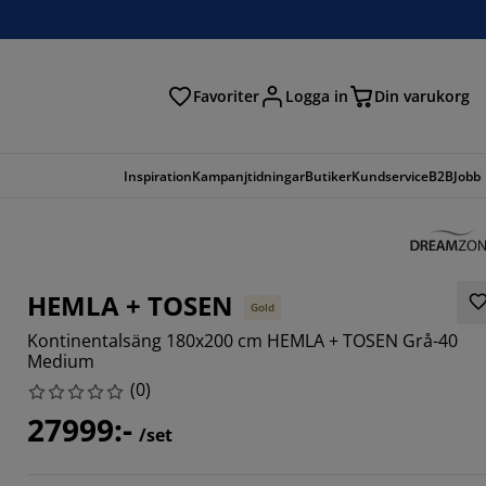
Favoriter
Logga in
Din varukorg
Inspiration
Kampanjtidningar
Butiker
Kundservice
B2B
Jobb
HEMLA + TOSEN
Gold
Kontinentalsäng 180x200 cm HEMLA + TOSEN Grå-40
Medium
(
0
)
27999:-
/set