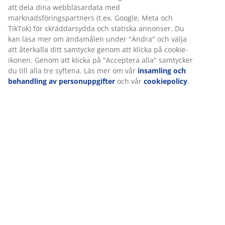
att dela dina webbläsardata med
100 dagars provperiod och 25-årsgaranti:
Ett
marknadsföringspartners (t.ex. Google, Meta och
pålitligt och hållbart val
TikTok) för skräddarsydda och statiska annonser. Du
Mjuk madrass
kan läsa mer om ändamålen under "Ändra" och välja
En mjuk madrass anpassar sig väldigt bra efter din
att återkalla ditt samtycke genom att klicka på cookie-
kropp och ger en känsla av djup. Även om komforten
ikonen. Genom att klicka på "Acceptera alla" samtycker
du till alla tre syftena. Läs mer om vår
insamling och
varierar från person till person, gäller det generellt att
behandling av personuppgifter
och vår
cookiepolicy
.
ju tyngre du är, desto fastare bör madrassen vara, och
vice versa. Madrassen ska vara mjuk eller fast nog för
att hålla ryggraden i en rak linje.
1 bäddmadrass med memoryskum
Memoryskum formar sig exakt efter din kropps
konturer och fördelar din vikt jämnt vilket hjälper till att
minska trycket på dina muskler och leder.
Bäddmadrassen kan få sängen att kännas lite fastare.
Överdraget kan tvättas i 60°C.
1 resårmadrass med riktat stöd
Resårmadrassen är utformad för att ge dig riktat stöd
genom kombinationen av komfortlager och zoner. Den