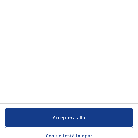
Kategorier
Kundservice
Kundservice
JYSK
JYSK
Kontakta oss
Följ JYSK