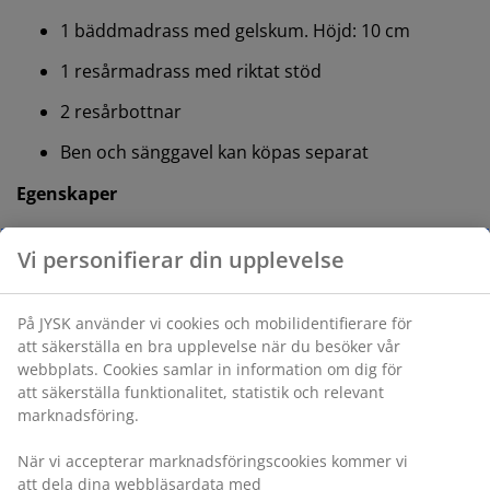
1 bäddmadrass med gelskum. Höjd: 10 cm
1 resårmadrass med riktat stöd
2 resårbottnar
Ben och sänggavel kan köpas separat
Egenskaper
Storlek:
B180 x L200 cm. Höjd: 56 cm
Mjuk madrass:
Omslutande och följsam
Färg:
Grå-23
OEKO-TEX® STANDARD 100:
Testad för skadliga
ämnen
FSC® Mix:
Trä och skogsbaserat material i den
här produkten kommer från FSC®-certifierade,
återvunna eller andra kontrollerade källor