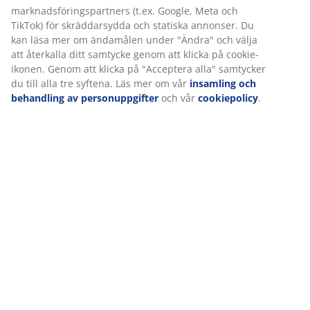
DREAMZONE®:
Kvalitetsmadrasser och sängar
till ett rimligt pris, exklusivt tillgängligt hos JYSK
100 dagars provperiod och 25-årsgaranti:
Ett
pålitligt och hållbart val
Mjuk madrass
En mjuk madrass anpassar sig väldigt bra efter din
kropp och ger en känsla av djup. Även om komforten
varierar från person till person, gäller det generellt att
ju tyngre du är, desto fastare bör madrassen vara, och
vice versa. Madrassen ska vara mjuk eller fast nog för
att hålla ryggraden i en rak linje.
1 bäddmadrass med gelskum
Gelskum formar sig efter din kropp och fördelar vikten
jämnt, vilket minskar trycket på muskler och leder. Den
öppna cellstrukturen och gelkulor i skummet ökar
luftflödet och hjälper till att leda bort värme.
Bäddmadrassen kan få din säng att kännas lite
mjukare. Överdraget innehåller polyetenfibrer som