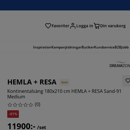
Favoriter
Logga in
Din varukorg
Inspiration
Kampanjtidningar
Butiker
Kundservice
B2B
Jobb
HEMLA + RESA
Gold
Kontinentalsäng 180x210 cm HEMLA + RESA Sand-91
Medium
(
0
)
-61%
11900:-
/set