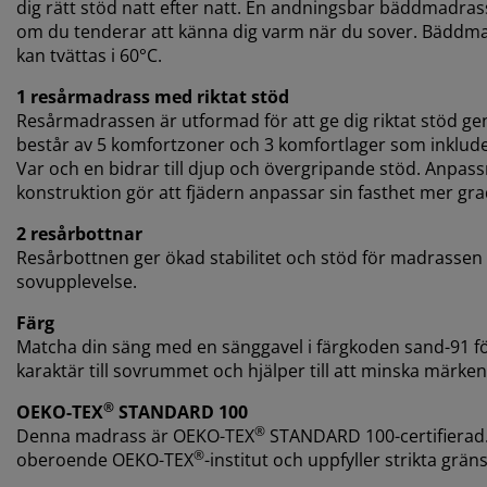
dig rätt stöd natt efter natt. En andningsbar bäddmadrass
om du tenderar att känna dig varm när du sover. Bäddma
kan tvättas i 60°C.
1 resårmadrass med riktat stöd
Resårmadrassen är utformad för att ge dig riktat stöd 
består av 5 komfortzoner och 3 komfortlager som inklud
Var och en bidrar till djup och övergripande stöd. Anpass
konstruktion gör att fjädern anpassar sin fasthet mer gra
2 resårbottnar
Resårbottnen ger ökad stabilitet och stöd för madrassen 
sovupplevelse.
Färg
Matcha din säng med en sänggavel i färgkoden sand-91 för e
karaktär till sovrummet och hjälper till att minska mär
®
OEKO-TEX
STANDARD 100
®
Denna madrass är OEKO-TEX
STANDARD 100-certifierad. 
®
oberoende OEKO-TEX
-institut och uppfyller strikta grä