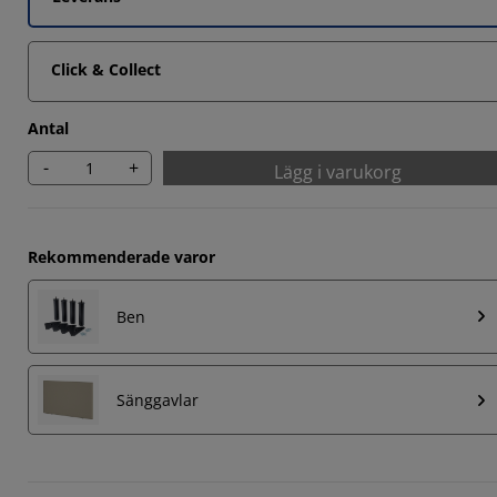
Click & Collect
Antal
-
+
Lägg i varukorg
Rekommenderade varor
Ben
Sänggavlar