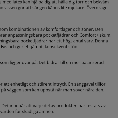
 med latex kan hjälpa dig att hålla dig torr och bekväm
drassen gör att sängen känns lite mjukare. Överdraget
genom kombinationen av komfortlager och zoner. Den
erar anpassningsbara pocketfjädrar och Comfort+ skum.
ningsbara pocketfjädrar har ett högt antal varv. Denna
dvis och ger ett jämnt, konsekvent stöd.
som ligger ovanpå. Det bidrar till en mer balanserad
tt enhetligt och stilrent intryck. En sänggavel tillför
ken på väggen som kan uppstå när man sover nära den.
Det innebär att varje del av produkten har testats av
nsvärden för skadliga ämnen.