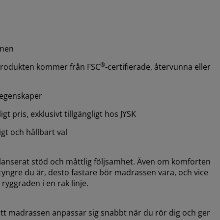
mnen
®
 produkten kommer från FSC
-certifierade, återvunna eller
egenskaper
igt pris, exklusivt tillgängligt hos JYSK
ligt och hållbart val
lanserat stöd och måttlig följsamhet. Även om komforten
ju tyngre du är, desto fastare bör madrassen vara, och vice
ryggraden i en rak linje.
att madrassen anpassar sig snabbt när du rör dig och ger