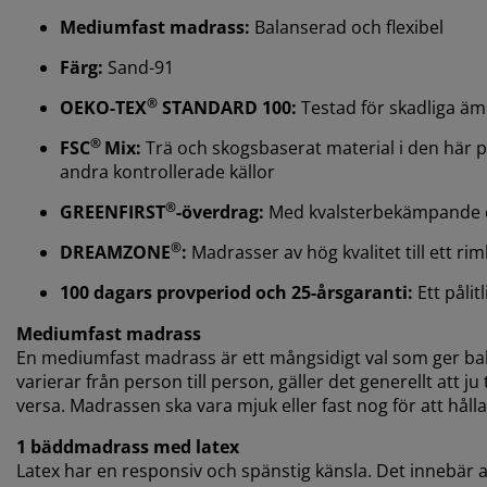
Mediumfast madrass:
Balanserad och flexibel
Färg:
Sand-91
®
OEKO-TEX
STANDARD 100:
Testad för skadliga ä
®
FSC
Mix:
Trä och skogsbaserat material i den här
andra kontrollerade källor
®
GREENFIRST
-överdrag:
Med kvalsterbekämpande 
®
DREAMZONE
:
Madrasser av hög kvalitet till ett riml
100 dagars provperiod och 25-årsgaranti:
Ett pålit
Mediumfast madrass
En mediumfast madrass är ett mångsidigt val som ger ba
varierar från person till person, gäller det generellt att 
versa. Madrassen ska vara mjuk eller fast nog för att hålla 
1 bäddmadrass med latex
Latex har en responsiv och spänstig känsla. Det innebär 