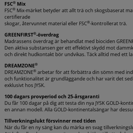
®
FSC
Mix
®
FSC
Mix-märket betyder att allt trä och skogsbaserat m
certifierade
®
skogar, återvunnet material eller FSC
-kontrollerat trä.
®
GREENFIRST
-överdrag
Madrassens överdrag är behandlat med biociden GREEN
Den aktiva substansen ger ett effektivt skydd mot dammkv
och direkt hudkontakt bör undvikas. Täck alltid med ett l
®
DREAMZONE
®
DREAMZONE
arbetar för att förbättra din sömn med ind
och funktionalitet är grundläggande och har varit det 
exklusivt hos JYSK.
100 dagars provperiod och 25-årsgaranti
Du får 100 dagar på dig att testa din nya JYSK GOLD-kont
en annan modell. Alla GOLD-kontinentalsängar har dessu
Tillverkningslukt försvinner med tiden
När du får en ny säng kan du märka en svag tillverkningsl