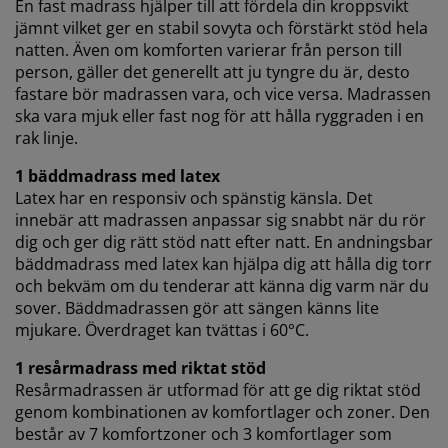
En fast madrass hjälper till att fördela din kroppsvikt
att dela dina webbläsardata med
jämnt vilket ger en stabil sovyta och förstärkt stöd hela
marknadsföringspartners (t.ex. Google, Meta och
natten. Även om komforten varierar från person till
TikTok) för skräddarsydda och statiska annonser. Du
kan läsa mer om ändamålen under "Ändra" och välja
person, gäller det generellt att ju tyngre du är, desto
att återkalla ditt samtycke genom att klicka på cookie-
fastare bör madrassen vara, och vice versa. Madrassen
ikonen. Genom att klicka på "Acceptera alla" samtycker
ska vara mjuk eller fast nog för att hålla ryggraden i en
du till alla tre syftena. Läs mer om vår
insamling och
rak linje.
behandling av personuppgifter
och vår
cookiepolicy
.
1 bäddmadrass med latex
Latex har en responsiv och spänstig känsla. Det
innebär att madrassen anpassar sig snabbt när du rör
dig och ger dig rätt stöd natt efter natt. En andningsbar
bäddmadrass med latex kan hjälpa dig att hålla dig torr
och bekväm om du tenderar att känna dig varm när du
sover. Bäddmadrassen gör att sängen känns lite
mjukare. Överdraget kan tvättas i 60°C.
1 resårmadrass med riktat stöd
Resårmadrassen är utformad för att ge dig riktat stöd
genom kombinationen av komfortlager och zoner. Den
består av 7 komfortzoner och 3 komfortlager som