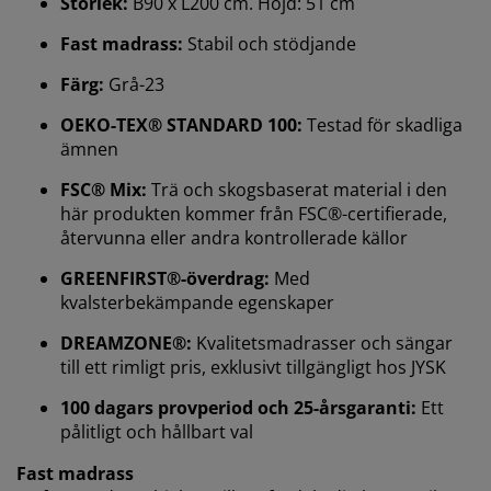
Storlek:
B90 x L200 cm. Höjd: 51 cm
Fast madrass:
Stabil och stödjande
Färg:
Grå-23
OEKO-TEX® STANDARD 100:
Testad för skadliga
ämnen
FSC® Mix:
Trä och skogsbaserat material i den
här produkten kommer från FSC®-certifierade,
återvunna eller andra kontrollerade källor
Vi personifierar din upplevelse
GREENFIRST®-överdrag:
Med
kvalsterbekämpande egenskaper
På JYSK använder vi cookies och mobilidentifierare för
DREAMZONE®:
Kvalitetsmadrasser och sängar
att säkerställa en bra upplevelse när du besöker vår
till ett rimligt pris, exklusivt tillgängligt hos JYSK
webbplats. Cookies samlar in information om dig för
100 dagars provperiod och 25-årsgaranti:
Ett
att säkerställa funktionalitet, statistik och relevant
marknadsföring.
pålitligt och hållbart val
Fast madrass
När vi accepterar marknadsföringscookies kommer vi