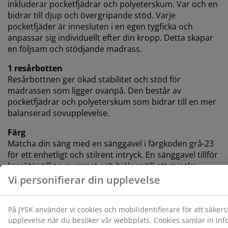
inkluderar pocketfjädrar och polyeterskum. Var och en
bidrar till djup och övergripande stöd. Varje
pocketfjäder är innesluten i en egen tygficka och
anpassar sig individuellt efter din kropp. Detta skapar
en följsam och stödjande madrass.
1 resårbotten
Resårbottnen ger ökad stabilitet och stöd för
madrassen som ligger ovanpå. Den består av
pocketfjädrar och polyeterskum som bidrar till en mer
balanserad sovupplevelse.
Färg
Matcha din säng med en sänggavel i färgkoden grå-23
för ett enhetligt och stilrent intryck. En sänggavel tillför
karaktär till sovrummet och hjälper till att minska
märken på väggen som kan uppstå när man sover nära
den.
OEKO-TEX® STANDARD 100
Denna madrass är OEKO-TEX® STANDARD 100-