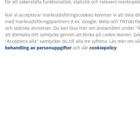
certifierad. Det innebär att varje del av produkten har
testats av oberoende OEKO-TEX®-institut och uppfyller
strikta gränsvärden för skadliga ämnen.
FSC® Mix
FSC® Mix-märket betyder att allt trä och skogsbaserat
material i produkten kommer från en kombination av
FSC®-certifierade
skogar, återvunnet material eller FSC®-kontrollerat trä.
GREENFIRST®-överdrag
Madrassens överdrag är behandlat med biociden
GREENFIRST® som innehåller den aktiva substansen
Geraniol. Den aktiva substansen ger ett effektivt skydd
mot dammkvalster. Geraniol klassificeras som
hudsensibiliserande och direkt hudkontakt bör
undvikas. Täck alltid med ett lakan.
DREAMZONE®
DREAMZONE® arbetar för att förbättra din sömn med
individuella lösningar inom madrasser och sängar.
Kvalitet och funktionalitet är grundläggande och har