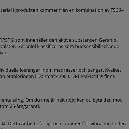
aterial i produkten kommer från en kombination av FSC®-
RST® som innehåller den aktiva substansen Geraniol.
alster. Geraniol klassificeras som hudsensibiliserande
akan.
viduella lösningar inom madrasser och sängar. Kvalitet
sedan etableringen i Danmark 2003. DREAMZONE® finns
inentalsäng. Om du inte är helt nöjd kan du byta den mot
tom 25-årsgaranti.
ukt. Detta är helt ofarligt och kommer försvinna med tiden.