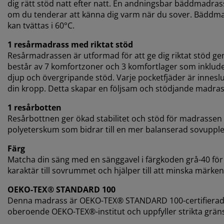
dig rätt stöd natt efter natt. En andningsbar bäddmadrass
om du tenderar att känna dig varm när du sover. Bäddma
kan tvättas i 60°C.
1 resårmadrass med riktat stöd
Resårmadrassen är utformad för att ge dig riktat stöd 
består av 7 komfortzoner och 3 komfortlager som inkluder
djup och övergripande stöd. Varje pocketfjäder är inneslut
din kropp. Detta skapar en följsam och stödjande madras
1 resårbotten
Resårbottnen ger ökad stabilitet och stöd för madrassen
polyeterskum som bidrar till en mer balanserad sovupple
Färg
Matcha din säng med en sänggavel i färgkoden grå-40 för et
karaktär till sovrummet och hjälper till att minska mär
OEKO-TEX® STANDARD 100
Denna madrass är OEKO-TEX® STANDARD 100-certifierad. D
oberoende OEKO-TEX®-institut och uppfyller strikta grän