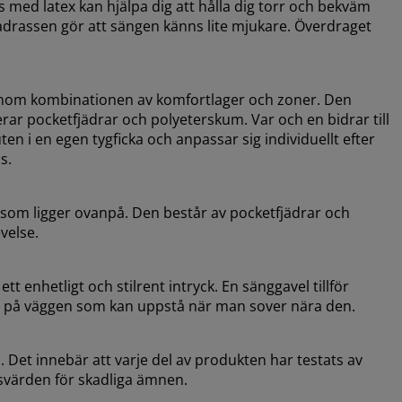
 med latex kan hjälpa dig att hålla dig torr och bekväm
drassen gör att sängen känns lite mjukare. Överdraget
genom kombinationen av komfortlager och zoner. Den
ar pocketfjädrar och polyeterskum. Var och en bidrar till
en i en egen tygficka och anpassar sig individuellt efter
s.
 som ligger ovanpå. Den består av pocketfjädrar och
velse.
t enhetligt och stilrent intryck. En sänggavel tillför
ken på väggen som kan uppstå när man sover nära den.
et innebär att varje del av produkten har testats av
svärden för skadliga ämnen.