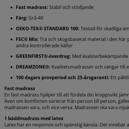
Fast madrass:
Stabil och stödjande
Färg:
Grå-40
OEKO-TEX® STANDARD 100:
Testad för skadliga ä
FSC® Mix:
Trä och skogsbaserat material i den här 
andra kontrollerade källor
GREENFIRST®-överdrag:
Med kvalsterbekämpande
DREAMZONE®:
Kvalitetsmadrasser och sängar till ett
100 dagars provperiod och 25-årsgaranti:
Ett pålit
Fast madrass
En fast madrass hjälper till att fördela din kroppsvikt jämn
Även om komforten varierar från person till person, gäller
madrassen vara, och vice versa. Madrassen ska vara mjuk el
1 bäddmadrass med latex
Latex har en responsiv och spänstig känsla. Det innebär 