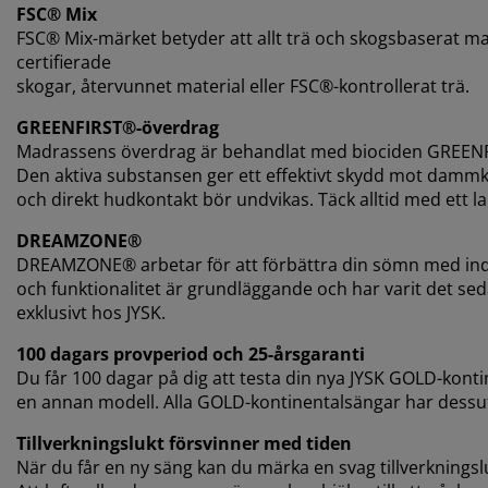
FSC® Mix
FSC® Mix-märket betyder att allt trä och skogsbaserat m
certifierade
skogar, återvunnet material eller FSC®-kontrollerat trä.
GREENFIRST®-överdrag
Madrassens överdrag är behandlat med biociden GREENFI
Den aktiva substansen ger ett effektivt skydd mot dammkv
och direkt hudkontakt bör undvikas. Täck alltid med ett l
DREAMZONE®
DREAMZONE® arbetar för att förbättra din sömn med indi
och funktionalitet är grundläggande och har varit det 
exklusivt hos JYSK.
100 dagars provperiod och 25-årsgaranti
Du får 100 dagar på dig att testa din nya JYSK GOLD-kont
en annan modell. Alla GOLD-kontinentalsängar har dessu
Tillverkningslukt försvinner med tiden
När du får en ny säng kan du märka en svag tillverkningsl