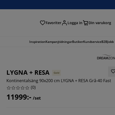
Favoriter
Logga in
Din varukorg
Inspiration
Kampanjtidningar
Butiker
Kundservice
B2B
Jobb
LYGNA + RESA
Gold
Kontinentalsäng 90x200 cm LYGNA + RESA Grå-40 Fast
(
0
)
11999:-
/set