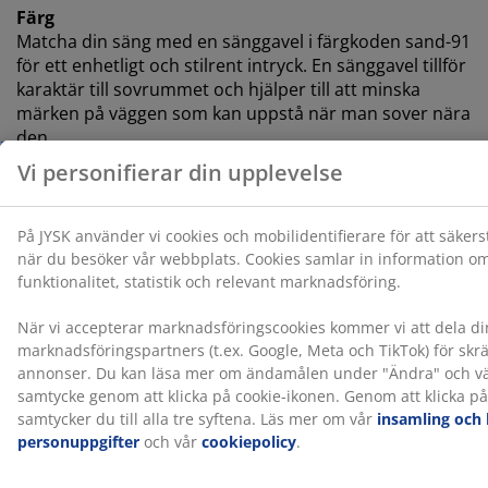
Färg
Matcha din säng med en sänggavel i färgkoden sand-91
för ett enhetligt och stilrent intryck. En sänggavel tillför
karaktär till sovrummet och hjälper till att minska
märken på väggen som kan uppstå när man sover nära
den.
OEKO-TEX® STANDARD 100
Denna madrass är OEKO-TEX® STANDARD 100-
certifierad. Det innebär att varje del av produkten har
testats av oberoende OEKO-TEX®-institut och uppfyller
strikta gränsvärden för skadliga ämnen.
®
FSC
Mix
®
FSC
Mix-märket betyder att allt trä och skogsbaserat
material i produkten kommer från en kombination av
®
FSC
-certifierade
®
skogar, återvunnet material eller FSC
-kontrollerat trä.
DREAMZONE®
DREAMZONE® arbetar för att förbättra din sömn med