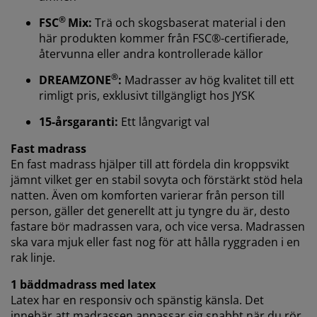
att dela dina webbläsardata med
marknadsföringspartners (t.ex. Google, Meta och
®
FSC
Mix:
Trä och skogsbaserat material i den
TikTok) för skräddarsydda och statiska annonser. Du
här produkten kommer från FSC®-certifierade,
kan läsa mer om ändamålen under "Ändra" och välja
återvunna eller andra kontrollerade källor
att återkalla ditt samtycke genom att klicka på cookie-
ikonen. Genom att klicka på "Acceptera alla" samtycker
®
DREAMZONE
:
Madrasser av hög kvalitet till ett
du till alla tre syftena. Läs mer om vår
insamling och
rimligt pris, exklusivt tillgängligt hos JYSK
behandling av personuppgifter
och vår
cookiepolicy
.
15-årsgaranti:
Ett långvarigt val
Fast madrass
En fast madrass hjälper till att fördela din kroppsvikt
jämnt vilket ger en stabil sovyta och förstärkt stöd hela
natten. Även om komforten varierar från person till
person, gäller det generellt att ju tyngre du är, desto
fastare bör madrassen vara, och vice versa. Madrassen
ska vara mjuk eller fast nog för att hålla ryggraden i en
rak linje.
1 bäddmadrass med latex
Latex har en responsiv och spänstig känsla. Det
innebär att madrassen anpassar sig snabbt när du rör