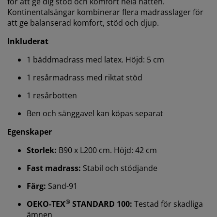
för att ge dig stöd och komfort hela natten.
Kontinentalsängar kombinerar flera madrasslager för
att ge balanserad komfort, stöd och djup.
Inkluderat
1 bäddmadrass med latex. Höjd: 5 cm
1 resårmadrass med riktat stöd
1 resårbotten
Ben och sänggavel kan köpas separat
Vi personifierar din upplevelse
Egenskaper
På JYSK använder vi cookies och mobilidentifierare för
Storlek:
B90 x L200 cm. Höjd: 42 cm
att säkerställa en bra upplevelse när du besöker vår
Fast madrass:
Stabil och stödjande
webbplats. Cookies samlar in information om dig för
att säkerställa funktionalitet, statistik och relevant
Färg:
Sand-91
marknadsföring.
®
OEKO-TEX
STANDARD 100:
Testad för skadliga
När vi accepterar marknadsföringscookies kommer vi
ämnen