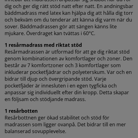
dig och ger dig rätt stöd natt efter natt. En andningsbar
bäddmadrass med latex kan hjälpa dig att hålla dig torr
och bekväm om du tenderar att känna dig varm när du
sover. Bäddmadrassen gör att sängen känns lite
mjukare. Överdraget kan tvättas i 60°C.
1 resårmadrass med riktat stöd
Resårmadrassen är utformad för att ge dig riktat stöd
genom kombinationen av komfortlager och zoner. Den
består av 7 komfortzoner och 3 komfortlager som
inkluderar pocketfjädrar och polyeterskum. Var och en
bidrar till djup och övergripande stöd. Varje
pocketfjäder är innesluten i en egen tygficka och
anpassar sig individuellt efter din kropp. Detta skapar
en följsam och stödjande madrass.
1 resårbotten
Resårbottnen ger ökad stabilitet och stöd för
madrassen som ligger ovanpå. Det bidrar till en mer
balanserad sovupplevelse.