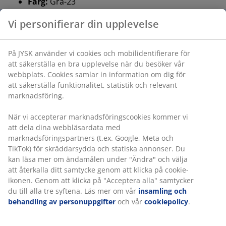
Färg:
Grå-23
®
OEKO-TEX
STANDARD 100:
Testad för skadliga
ämnen
®
FSC
Mix:
Trä och skogsbaserat material i den
®
här produkten kommer från FSC
-certifierade,
återvunna eller andra kontrollerade källor
®
DREAMZONE
:
Sängar och madrasser av hög
kvalitet till ett rimligt pris, exklusivt tillgängligt hos
JYSK
Montering
Den här sänggaveln är designad för att stå direkt på
golvet och måste lutas mot en vägg för säker
montering.
Färg
Matcha din sänggavel med andra sovrumsprodukter i
färgkoden Grå-23 för att skapa ett enhetligt och
harmoniskt uttryck.