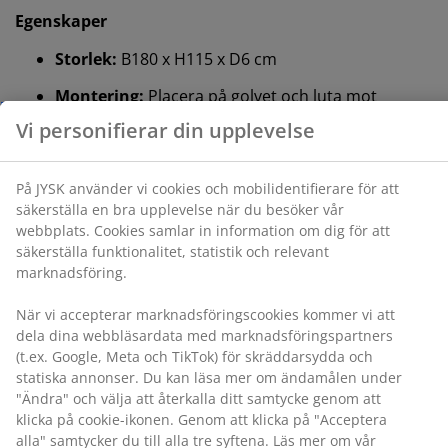
Egenskaper
Storlek:
B180 x H115 x D6 cm
Vi personifierar din upplevelse
Montering:
Placera på golvet och luta mot
väggen
På JYSK använder vi cookies och mobilidentifierare för
att säkerställa en bra upplevelse när du besöker vår
Färg:
Grå-40
webbplats. Cookies samlar in information om dig för
®
att säkerställa funktionalitet, statistik och relevant
OEKO-TEX
STANDARD 100:
Testad för skadliga
marknadsföring.
ämnen
®
FSC
Mix:
Trä och skogsbaserat material i den
När vi accepterar marknadsföringscookies kommer vi
®
här produkten kommer från FSC
-certifierade,
att dela dina webbläsardata med
återvunna eller andra kontrollerade källor
marknadsföringspartners (t.ex. Google, Meta och
TikTok) för skräddarsydda och statiska annonser. Du
Montering
kan läsa mer om ändamålen under "Ändra" och välja
Den här sänggaveln är designad för att stå direkt på
att återkalla ditt samtycke genom att klicka på cookie-
golvet och måste lutas mot en vägg för säker
ikonen. Genom att klicka på "Acceptera alla" samtycker
montering.
du till alla tre syftena. Läs mer om vår
insamling och
behandling av personuppgifter
och vår
cookiepolicy
.
Färg