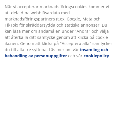
Varunummer: 3650173
Monteringsanvisning
Vi personifierar din upplevelse
Specifikationer
På JYSK använder vi cookies och mobilidentifierare för att
säkerställa en bra upplevelse när du besöker vår webbplats.
Cookies samlar in information om dig för att säkerställa
funktionalitet, statistik och relevant marknadsföring.
Betyg
När vi accepterar marknadsföringscookies kommer vi att dela
(
14
)
dina webbläsardata med marknadsföringspartners (t.ex. Google
Meta och TikTok) för skräddarsydda och statiska annonser. Du
kan läsa mer om ändamålen under "Ändra" och välja att återkal
Leverans
ditt samtycke genom att klicka på cookie-ikonen. Genom att klick
på "Acceptera alla" samtycker du till alla tre syftena. Läs mer o
vår
insamling och behandling av personuppgifter
och vår
cookiepolicy
.