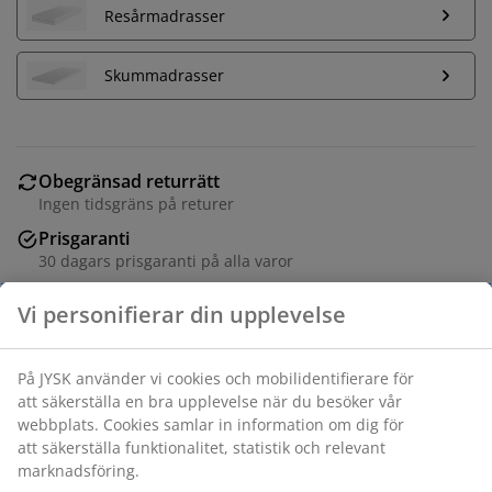
Resårmadrasser
Skummadrasser
Obegränsad returrätt
Ingen tidsgräns på returer
Prisgaranti
30 dagars prisgaranti på alla varor
Flexibla leveranser
Få produkterna dit du vill på det sätt du vill
Massiv ek och ekfanér. Passar till resårbottnar, resår-
och skummadrasser 180x200 cm. Exkl. bas och
madrasser. B184 x L216 x H80 cm